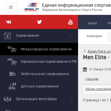
Единая информационная спорти
Федерация Велосипедного Спорта России
ШОССЕ
ТР
Соревнования
КАЛЕНДАРЬ
Международные соревнования
Asian Para-cy
Men Elite -
Официальные соревнования в РФ
27 Января 201
Любительские соревнования
СОБЫТИЕ
Детские соревнования
Общая классифи
Организации велосферы
Страница 1 из 1. 