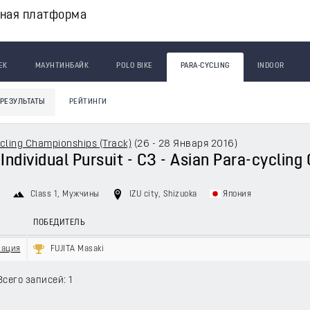
вная платформа
ЕК
МАУНТИНБАЙК
POLO BIKE
PARA-CYCLING
INDOOR
РЕЗУЛЬТАТЫ
РЕЙТИНГИ
cling Championships (Track)
(
26 - 28 Января 2016
)
 Individual Pursuit - C3 - Asian Para-cyclin
6
Class 1
, Мужчины
IZU city, Shizuoka
Япония
ПОБЕДИТЕЛЬ
кация
FUJITA Masaki
Всего записей: 1