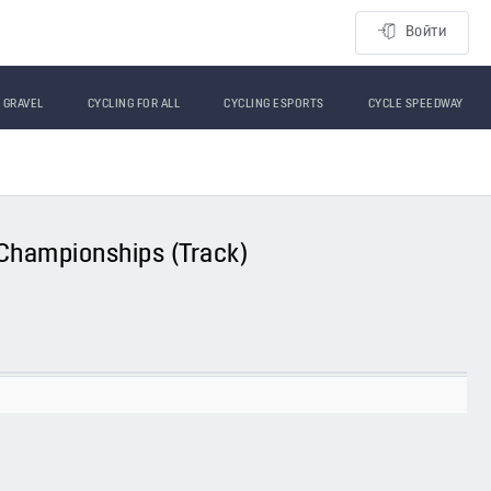
Войти
GRAVEL
CYCLING FOR ALL
CYCLING ESPORTS
CYCLE SPEEDWAY
g Championships (Track)