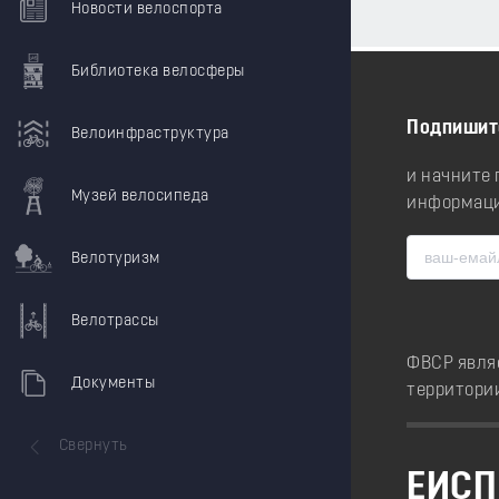
Новости велоспорта
Библиотека велосферы
Подпишит
Велоинфраструктура
и начните
Музей велосипеда
информаци
Велотуризм
Велотрассы
ФВСР явля
Документы
территори
Свернуть
ЕИСП