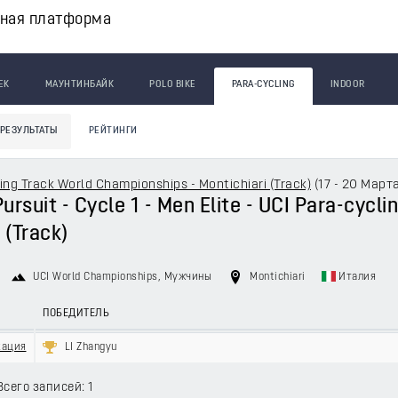
вная платформа
ЕК
МАУНТИНБАЙК
POLO BIKE
PARA-CYCLING
INDOOR
РЕЗУЛЬТАТЫ
РЕЙТИНГИ
ing Track World Championships - Montichiari (Track)
(
17 - 20 Март
Pursuit - Cycle 1 - Men Elite - UCI Para-cyc
 (Track)
UCI World Championships
, Мужчины
Montichiari
Италия
ПОБЕДИТЕЛЬ
кация
LI Zhangyu
Всего записей: 1