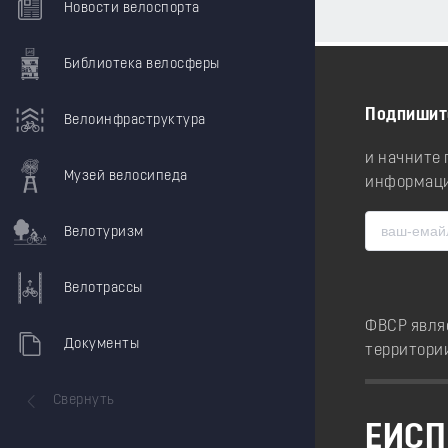
Новости велоспорта
Библиотека велосферы
Подпишит
Велоинфраструктура
и начните
Музей велосипеда
информаци
Велотуризм
Велотрассы
ФВСР явля
Документы
территори
Свернуть
ЕИСП