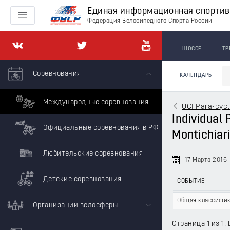
Единая информационная спорти
Федерация Велосипедного Спорта России
ШОССЕ
ТР
Соревнования
КАЛЕНДАРЬ
Международные соревнования
UCI Para-cycl
Individual 
Официальные соревнования в РФ
Montichiari
Любительские соревнования
17 Марта 2016
Детские соревнования
СОБЫТИЕ
Общая классифи
Организации велосферы
Страница 1 из 1. 