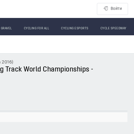
Войти
GRAVEL
CYCLING FOR ALL
CYCLING ESPORTS
CYCLE SPEEDWAY
а 2016
)
ling Track World Championships -