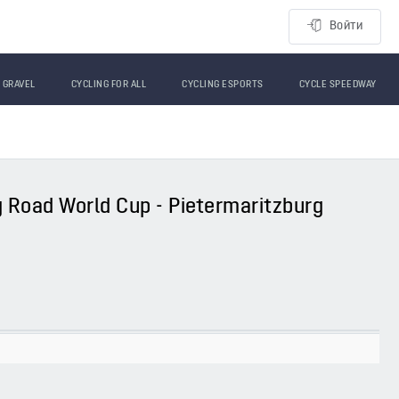
Войти
GRAVEL
CYCLING FOR ALL
CYCLING ESPORTS
CYCLE SPEEDWAY
ng Road World Cup - Pietermaritzburg