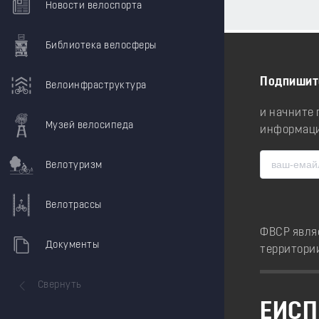
Новости велоспорта
Библиотека велосферы
Подпишит
Велоинфраструктура
и начните
Музей велосипеда
информаци
Велотуризм
Велотрассы
ФВСР явля
Документы
территори
Свернуть
ЕИСП