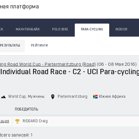
вная платформа
ЕК
МАУНТИНБАЙК
POLO BIKE
PARA-CYCLING
INDOOR
РЕЗУЛЬТАТЫ
РЕЙТИНГИ
ing Road World Cup - Pietermaritzburg (Road)
(
06 - 08 Мая 2016
)
 Individual Road Race - C2 - UCI Para-cycli
World Cup
, Мужчины
Pietermaritzburg
Южная Африка
ПОБЕДИТЕЛЬ
кация
RIDGARD Craig
Всего записей: 1