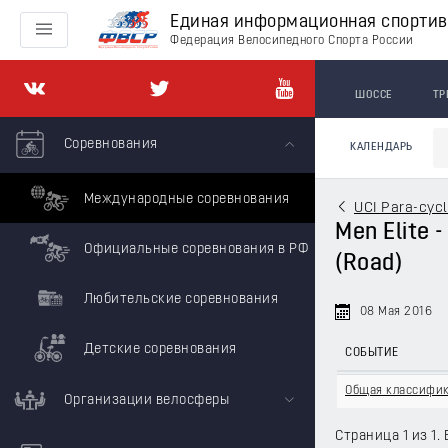
Единая информационная спорти
Федерация Велосипедного Спорта России
ШОССЕ
ТР
Соревнования
КАЛЕНДАРЬ
Международные соревнования
UCI Para-cycl
Men Elite -
Официальные соревнования в РФ
(Road)
Любительские соревнования
08 Мая 2016
Детские соревнования
СОБЫТИЕ
Общая классифи
Организации велосферы
Страница 1 из 1. 