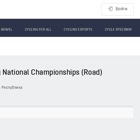
Войти
GRAVEL
CYCLING FOR ALL
CYCLING ESPORTS
CYCLE SPEEDWAY
ng National Championships (Road)
я Республика