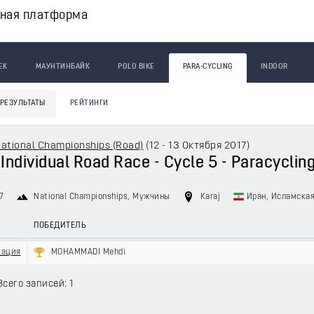
вная платформа
ЕК
МАУНТИНБАЙК
POLO BIKE
PARA-CYCLING
INDOOR
РЕЗУЛЬТАТЫ
РЕЙТИНГИ
National Championships (Road)
(
12 - 13 Октября 2017
)
- Individual Road Race - Cycle 5 - Paracycli
7
National Championships
, Мужчины
Karaj
Иран, Исламска
ПОБЕДИТЕЛЬ
кация
MOHAMMADI Mehdi
Всего записей: 1