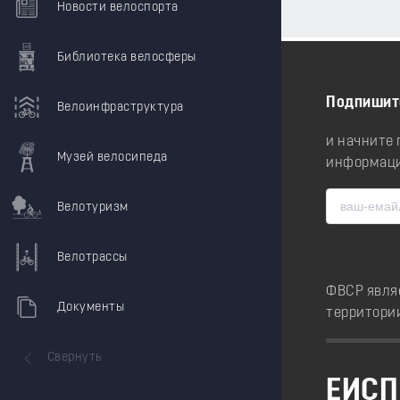
Новости велоспорта
Библиотека велосферы
Подпишит
Велоинфраструктура
и начните
Музей велосипеда
информаци
Велотуризм
Велотрассы
ФВСР явля
Документы
территори
Свернуть
ЕИСП