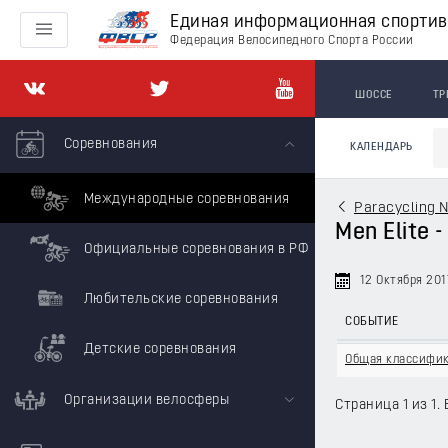
Единая информационная спорти
Федерация Велосипедного Спорта России
ШОССЕ
ТР
Соревнования
КАЛЕНДАРЬ
Международные соревнования
Paracycling 
Men Elite 
Официальные соревнования в РФ
12 Октября 201
Любительские соревнования
СОБЫТИЕ
Детские соревнования
Общая классифи
Организации велосферы
Страница 1 из 1. 