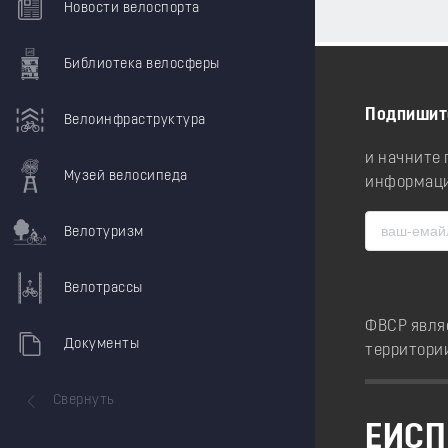
Новости велоспорта
Библиотека велосферы
Подпишит
Велоинфраструктура
и начните
Музей велосипеда
информаци
Велотуризм
Велотрассы
ФВСР явля
Документы
территори
Свернуть
ЕИСП