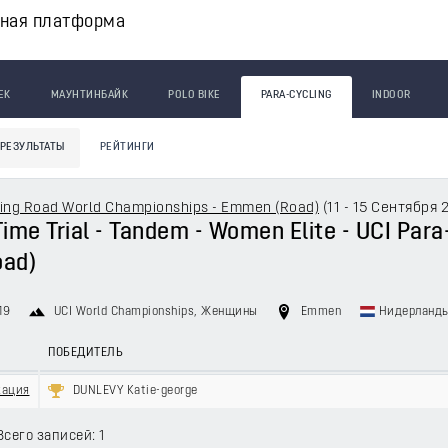
вная платформа
ЕК
МАУНТИНБАЙК
POLO BIKE
PARA-CYCLING
INDOOR
РЕЗУЛЬТАТЫ
РЕЙТИНГИ
ling Road World Championships - Emmen (Road)
(
11 - 15 Сентября 
 Time Trial - Tandem - Women Elite - UCI Par
ad)
19
UCI World Championships
, Женщины
Emmen
Нидерланд
ПОБЕДИТЕЛЬ
кация
DUNLEVY Katie-george
Всего записей: 1