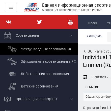
Единая информационная спорти
Федерация Велосипедного Спорта России
ШОССЕ
ТР
Соревнования
КАЛЕНДАРЬ
Международные соревнования
UCI Para-cyc
Individual
Официальные соревнования в РФ
Emmen (Ro
Любительские соревнования
11 Сентября 20
Детские соревнования
СОБЫТИЕ
Общая классифи
Организации велосферы
Страница 1 из 1. 