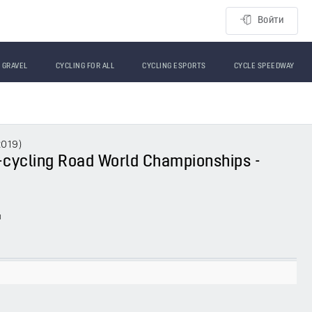
Войти
GRAVEL
CYCLING FOR ALL
CYCLING ESPORTS
CYCLE SPEEDWAY
2019
)
a-cycling Road World Championships -
ы