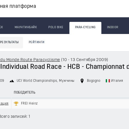
вная платформа
ЕК
МАУНТИНБАЙК
POLO BIKE
PARA-CYCLING
INDOOR
РЕЗУЛЬТАТЫ
РЕЙТИНГИ
du Monde Route Paracyclisme
(
10 - 13 Сентября 2009
)
- Individual Road Race - HCB - Championnat
009
UCI World Championships
, Мужчины
Bogogno
Италия
ПОБЕДИТЕЛЬ
кация
FREI Heinz
Всего записей: 1