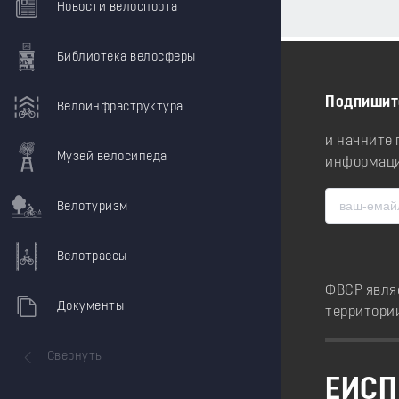
Новости велоспорта
Библиотека велосферы
Подпишит
Велоинфраструктура
и начните
Музей велосипеда
информаци
Велотуризм
Велотрассы
ФВСР явля
Документы
территори
Свернуть
ЕИСП