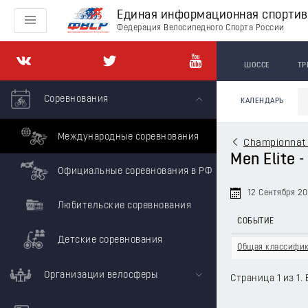
Единая информационная спорти
Федерация Велосипедного Спорта России
ШОССЕ
ТР
Соревнования
КАЛЕНДАРЬ
Международные соревнования
Championnat 
Men Elite 
Официальные соревнования в РФ
12 Сентября 2
Любительские соревнования
СОБЫТИЕ
Детские соревнования
Общая классифи
Организации велосферы
Страница 1 из 1. 