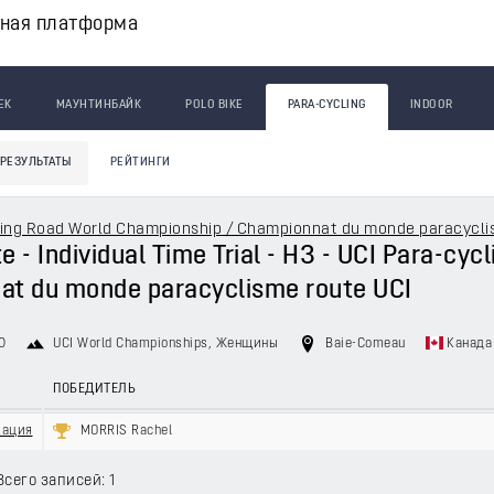
вная платформа
ЕК
МАУНТИНБАЙК
POLO BIKE
PARA-CYCLING
INDOOR
РЕЗУЛЬТАТЫ
РЕЙТИНГИ
ling Road World Championship / Championnat du monde paracycli
e - Individual Time Trial - H3 - UCI Para-cy
at du monde paracyclisme route UCI
0
UCI World Championships
, Женщины
Baie-Comeau
Канада
ПОБЕДИТЕЛЬ
кация
MORRIS Rachel
Всего записей: 1