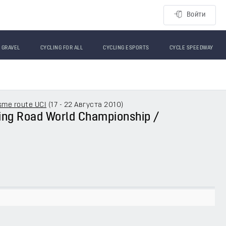
Войти
GRAVEL
CYCLING FOR ALL
CYCLING ESPORTS
CYCLE SPEEDWAY
sme route UCI
(
17 - 22 Августа 2010
)
cling Road World Championship /