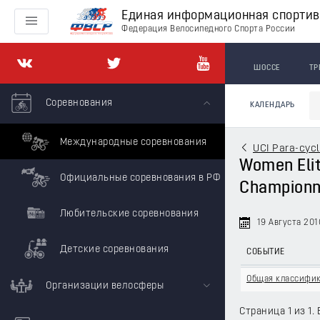
Единая информационная спорти
Федерация Велосипедного Спорта России
ШОССЕ
ТР
Соревнования
КАЛЕНДАРЬ
Международные соревнования
UCI Para-cyc
Women Elit
Официальные соревнования в РФ
Championn
Любительские соревнования
19 Августа 201
Детские соревнования
СОБЫТИЕ
Общая классифи
Организации велосферы
Страница 1 из 1. 