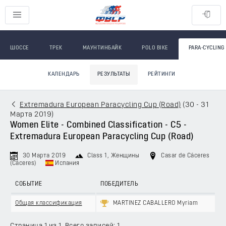
ШОССЕ
ТРЕК
МАУНТИНБАЙК
POLO BIKE
PARA-CYCLING
КАЛЕНДАРЬ
РЕЗУЛЬТАТЫ
РЕЙТИНГИ
Extremadura European Paracycling Cup (Road)
(
30 - 31
Марта 2019
)
Women Elite - Combined Classification - C5 -
Extremadura European Paracycling Cup (Road)
30 Марта 2019
Class 1
, Женщины
Casar de Cáceres
(Cáceres)
Испания
СОБЫТИЕ
ПОБЕДИТЕЛЬ
Общая классификация
MARTINEZ CABALLERO Myriam