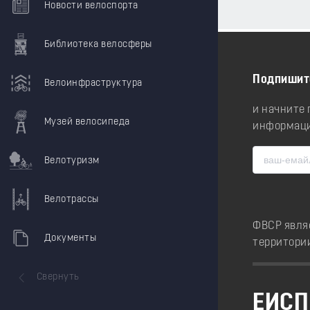
Новости велоспорта
Библиотека велосферы
Подпишит
Велоинфраструктура
и начните
Музей велосипеда
информаци
Велотуризм
Велотрассы
ФВСР явля
Документы
территори
Свернуть
ЕИСП