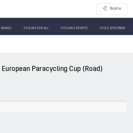
Войти
GRAVEL
CYCLING FOR ALL
CYCLING ESPORTS
CYCLE SPEEDWAY
a European Paracycling Cup (Road)