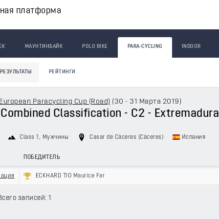
вная платформа
ЕК
МАУНТИНБАЙК
POLO BIKE
PARA-CYCLING
INDOOR
РЕЗУЛЬТАТЫ
РЕЙТИНГИ
European Paracycling Cup (Road)
(
30 - 31 Марта 2019
)
- Combined Classification - C2 - Extremadur
Class 1
, Мужчины
Casar de Cáceres (Cáceres)
Испания
ПОБЕДИТЕЛЬ
кация
ECKHARD TIO Maurice Far
Всего записей: 1