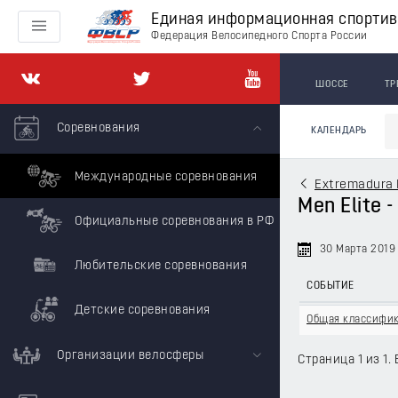
Единая информационная спорти
Федерация Велосипедного Спорта России
ШОССЕ
ТР
Соревнования
КАЛЕНДАРЬ
Международные соревнования
Extremadura 
Men Elite 
Официальные соревнования в РФ
30 Марта 2019
Любительские соревнования
СОБЫТИЕ
Детские соревнования
Общая классифи
Организации велосферы
Страница 1 из 1. 