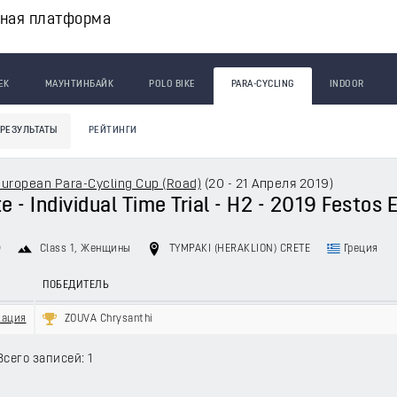
вная платформа
ЕК
МАУНТИНБАЙК
POLO BIKE
PARA-CYCLING
INDOOR
РЕЗУЛЬТАТЫ
РЕЙТИНГИ
European Para-Cycling Cup (Road)
(
20 - 21 Апреля 2019
)
e - Individual Time Trial - H2 - 2019 Festos
9
Class 1
, Женщины
TYMPAKI (HERAKLION) CRETE
Греция
ПОБЕДИТЕЛЬ
кация
ZOUVA Chrysanthi
Всего записей: 1