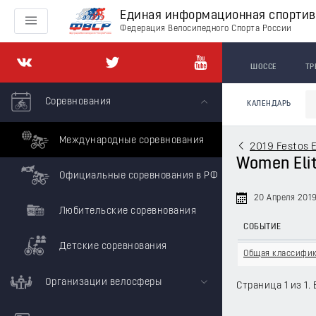
Единая информационная спорти
Федерация Велосипедного Спорта России
ШОССЕ
ТР
Соревнования
КАЛЕНДАРЬ
Международные соревнования
2019 Festos 
Women Elit
Официальные соревнования в РФ
20 Апреля 201
Любительские соревнования
СОБЫТИЕ
Детские соревнования
Общая классифи
Организации велосферы
Страница 1 из 1. 