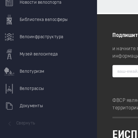
Новости велоспорта
Библиотека велосферы
Подпишит
Велоинфраструктура
и начните
Музей велосипеда
информаци
Велотуризм
Велотрассы
ФВСР явля
Документы
территори
Свернуть
ЕИСП