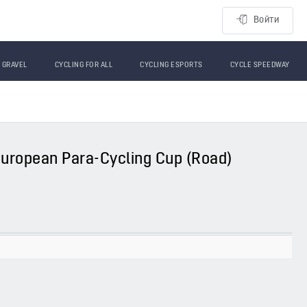
Войти
GRAVEL
CYCLING FOR ALL
CYCLING ESPORTS
CYCLE SPEEDWAY
 European Para-Cycling Cup (Road)