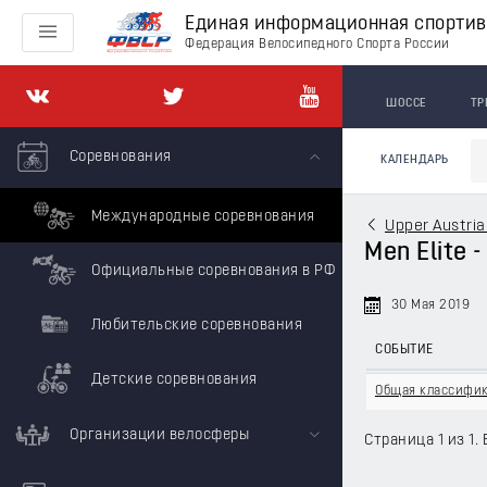
Единая информационная спорти
Федерация Велосипедного Спорта России
ШОССЕ
ТР
Соревнования
КАЛЕНДАРЬ
Международные соревнования
Upper Austria
Men Elite -
Официальные соревнования в РФ
30 Мая 2019
Любительские соревнования
СОБЫТИЕ
Детские соревнования
Общая классифи
Организации велосферы
Страница 1 из 1. 