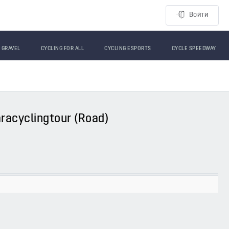
Войти
GRAVEL
CYCLING FOR ALL
CYCLING ESPORTS
CYCLE SPEEDWAY
aracyclingtour (Road)