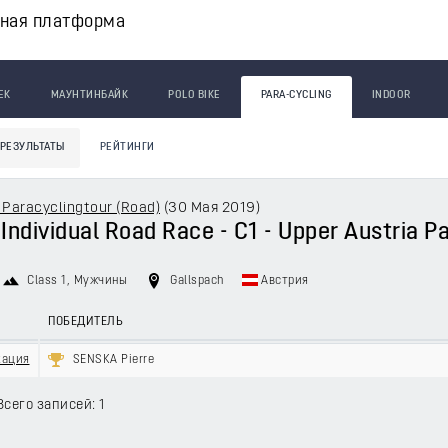
вная платформа
ЕК
МАУНТИНБАЙК
POLO BIKE
PARA-CYCLING
INDOOR
РЕЗУЛЬТАТЫ
РЕЙТИНГИ
 Paracyclingtour (Road)
(
30 Мая 2019
)
 Individual Road Race - C1 - Upper Austria P
Class 1
, Мужчины
Gallspach
Австрия
ПОБЕДИТЕЛЬ
кация
SENSKA Pierre
Всего записей: 1