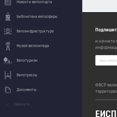
Новости велоспорта
Библиотека велосферы
Подпишит
Велоинфраструктура
и начните
Музей велосипеда
информаци
Велотуризм
Велотрассы
ФВСР явля
Документы
территори
Свернуть
ЕИСП