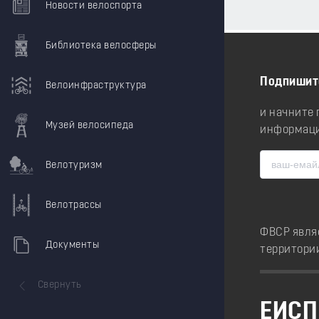
Новости велоспорта
Библиотека велосферы
Подпишит
Велоинфраструктура
и начните
Музей велосипеда
информаци
Велотуризм
Велотрассы
ФВСР явля
Документы
территори
Свернуть
ЕИСП