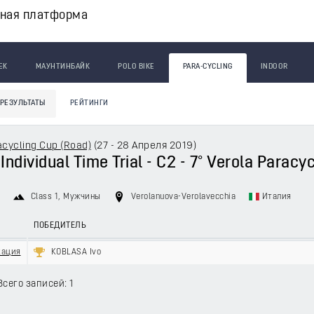
вная платформа
ЕК
МАУНТИНБАЙК
POLO BIKE
PARA-CYCLING
INDOOR
РЕЗУЛЬТАТЫ
РЕЙТИНГИ
acycling Cup (Road)
(
27 - 28 Апреля 2019
)
 Individual Time Trial - C2 - 7° Verola Paracy
9
Class 1
, Мужчины
Verolanuova-Verolavecchia
Италия
ПОБЕДИТЕЛЬ
кация
KOBLASA Ivo
Всего записей: 1