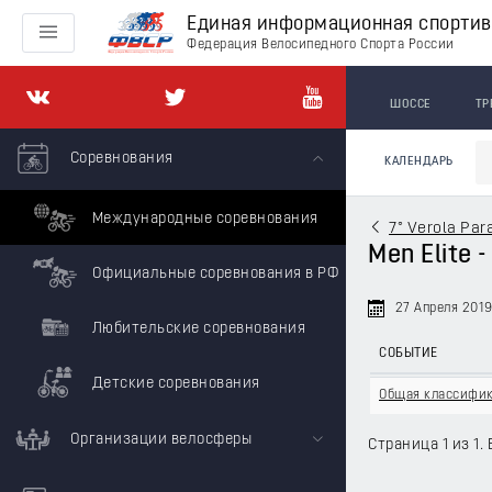
Единая информационная спорти
Федерация Велосипедного Спорта России
ШОССЕ
ТР
Соревнования
КАЛЕНДАРЬ
Международные соревнования
7° Verola Par
Men Elite -
Официальные соревнования в РФ
27 Апреля 201
Любительские соревнования
СОБЫТИЕ
Детские соревнования
Общая классифи
Организации велосферы
Страница 1 из 1. 