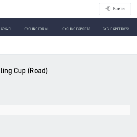
Войти
GRAVEL
CYCLING FOR ALL
CYCLING ESPORTS
CYCLE SPEEDWAY
cling Cup (Road)