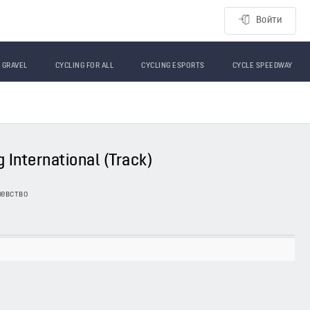
Войти
GRAVEL
CYCLING FOR ALL
CYCLING ESPORTS
CYCLE SPEEDWAY
 International (Track)
левство