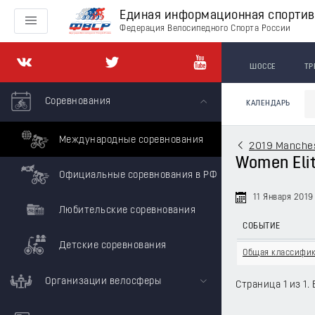
Единая информационная спорти
Федерация Велосипедного Спорта России
ШОССЕ
ТР
Соревнования
КАЛЕНДАРЬ
Международные соревнования
2019 Manchest
Women Elit
Официальные соревнования в РФ
11 Января 2019
Любительские соревнования
СОБЫТИЕ
Детские соревнования
Общая классифи
Организации велосферы
Страница 1 из 1. 