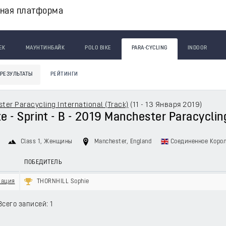
вная платформа
ЕК
МАУНТИНБАЙК
POLO BIKE
PARA-CYCLING
INDOOR
РЕЗУЛЬТАТЫ
РЕЙТИНГИ
er Paracycling International (Track)
(
11 - 13 Января 2019
)
e - Sprint - B - 2019 Manchester Paracycling
Class 1
, Женщины
Manchester, England
Соединенное Коро
ПОБЕДИТЕЛЬ
кация
THORNHILL Sophie
Всего записей: 1