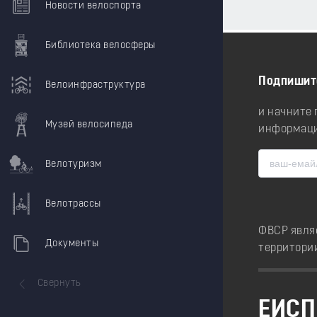
Новости велоспорта
Библиотека велосферы
Подпишит
Велоинфраструктура
и начните
Музей велосипеда
информаци
Велотуризм
Велотрассы
ФВСР явля
Документы
территори
Свернуть
ЕИСП