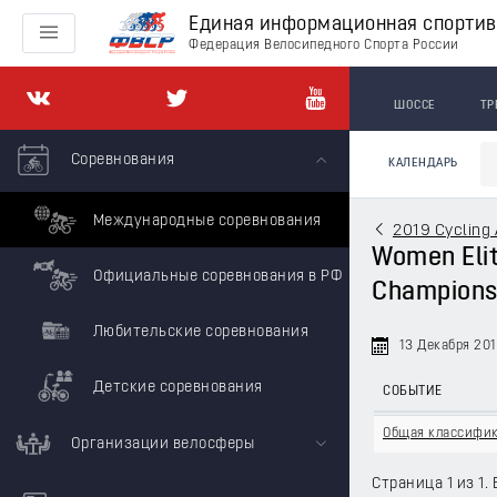
Единая информационная спорти
Федерация Велосипедного Спорта России
ШОССЕ
ТР
Соревнования
КАЛЕНДАРЬ
Международные соревнования
2019 Cycling 
Women Elite
Официальные соревнования в РФ
Championsh
Любительские соревнования
13 Декабря 20
Детские соревнования
СОБЫТИЕ
Общая классифи
Организации велосферы
Страница 1 из 1. 