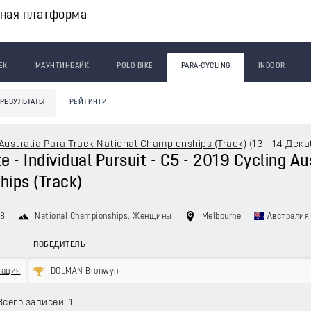
вная платформа
ЕК
МАУНТИНБАЙК
POLO BIKE
PARA-CYCLING
INDOOR
РЕЗУЛЬТАТЫ
РЕЙТИНГИ
Australia Para Track National Championships (Track)
(
13 - 14 Дек
 - Individual Pursuit - C5 - 2019 Cycling Au
ips (Track)
18
National Championships
, Женщины
Melbourne
Австралия
ПОБЕДИТЕЛЬ
кация
DOLMAN Bronwyn
Всего записей: 1