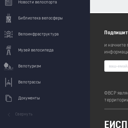
Новости велоспорта
Библиотека велосферы
Подпишит
Велоинфраструктура
и начните
Музей велосипеда
информаци
Велотуризм
Велотрассы
ФВСР явля
Документы
территори
Свернуть
ЕИСП