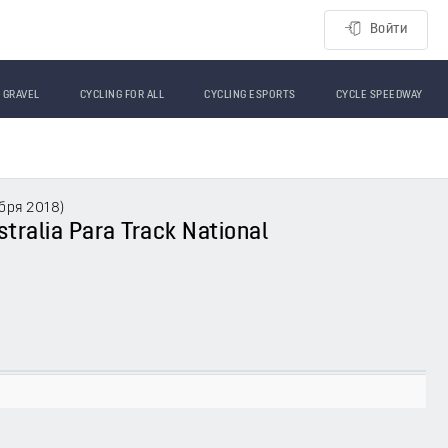
Войти
GRAVEL
CYCLING FOR ALL
CYCLING ESPORTS
CYCLE SPEEDWAY
абря 2018
)
stralia Para Track National