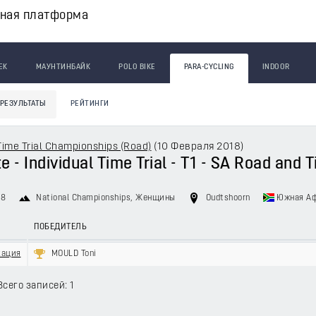
вная платформа
ЕК
МАУНТИНБАЙК
POLO BIKE
PARA-CYCLING
INDOOR
РЕЗУЛЬТАТЫ
РЕЙТИНГИ
ime Trial Championships (Road)
(
10 Февраля 2018
)
 - Individual Time Trial - T1 - SA Road and
18
National Championships
, Женщины
Oudtshoorn
Южная А
ПОБЕДИТЕЛЬ
кация
MOULD Toni
Всего записей: 1