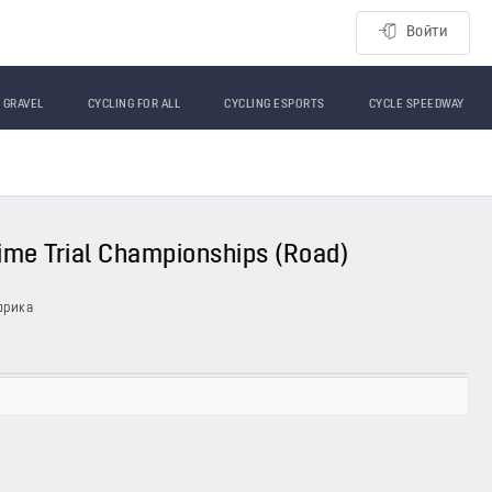
Войти
GRAVEL
CYCLING FOR ALL
CYCLING ESPORTS
CYCLE SPEEDWAY
 Time Trial Championships (Road)
фрика