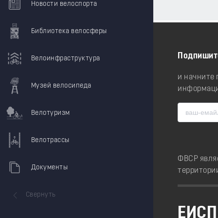
Новости велоспорта
Библиотека велосферы
Подпишит
Велоинфраструктура
и начните
Музей велосипеда
информаци
Велотуризм
Велотрассы
ФВСР явля
Документы
территори
Свернуть
ЕИСП