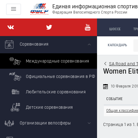
Единая информационная спорти
Федерация Велосипедного Спорта России
ШОССЕ
ТР
Соревнования
КАЛЕНДАРЬ
Международные соревнования
SA Road and T
Women Elite
Официальные соревнования в РФ
10 Февраля 20
Любительские соревнования
СОБЫТИЕ
Детские соревнования
Общая классифи
Организации велосферы
Страница 1 из 1. 