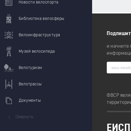
Новости велоспорта
Библиотека велосферы
Подпишит
Велоинфраструктура
и начните
Музей велосипеда
информаци
Велотуризм
Велотрассы
ФВСР явля
Документы
территори
Свернуть
ЕИСП