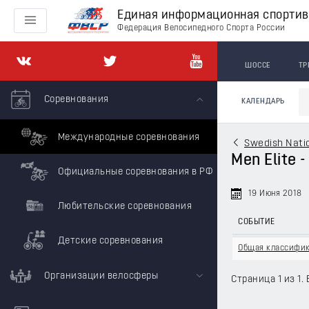
Единая информационная спорти
Федерация Велосипедного Спорта России
ШОССЕ
ТР
Соревнования
КАЛЕНДАРЬ
Международные соревнования
Swedish Nati
Men Elite -
Официальные соревнования в РФ
19 Июня 2018
Любительские соревнования
СОБЫТИЕ
Детские соревнования
Общая классифи
Организации велосферы
Страница 1 из 1. 