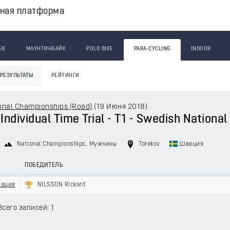
вная платформа
ЕК
МАУНТИНБАЙК
POLO BIKE
PARA-CYCLING
INDOOR
РЕЗУЛЬТАТЫ
РЕЙТИНГИ
onal Championships (Road)
(
19 Июня 2018
)
 Individual Time Trial - T1 - Swedish Nation
National Championships
, Мужчины
Torekov
Швеция
ПОБЕДИТЕЛЬ
кация
NILSSON Rickard
Всего записей: 1