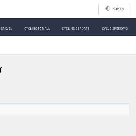
Войти
GRAVEL
CYCLING FOR ALL
CYCLING ESPORTS
CYCLE SPEEDWAY
f