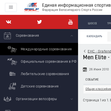
Единая информационная спорти
Федерация Велосипедного Спорта России
ШОССЕ
ТР
Соревнования
КАЛЕНДАРЬ
Международные соревнования
EHC - Grafend
Men Elite -
Официальные соревнования в РФ
26 Июня 2010
Любительские соревнования
СОБЫТИЕ
Детские соревнования
Общая классифи
Организации велосферы
Страница 1 из 1. 