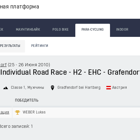
вная платформа
ЕК
МАУНТИНБАЙК
POLO BIKE
PARA-CYCLING
INDOOR
РЕЗУЛЬТАТЫ
РЕЙТИНГИ
orf
(
25 - 26 Июня 2010
)
 Individual Road Race - H2 - EHC - Grafendor
Classe 1
, Мужчины
Gradfendorf bei Hartberg
Австрия
ПОБЕДИТЕЛЬ
кация
WEBER Lukas
Всего записей: 1