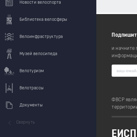
Новости велоспорта
Библиотека велосферы
Подпишит
Велоинфраструктура
и начните
Музей велосипеда
информаци
Велотуризм
Велотрассы
ФВСР явля
Документы
территори
Свернуть
ЕИСП