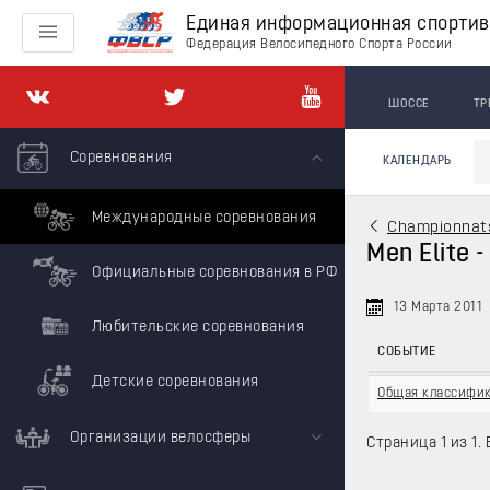
Единая информационная спорти
Федерация Велосипедного Спорта России
ШОССЕ
ТР
Соревнования
КАЛЕНДАРЬ
Международные соревнования
Championnats
Men Elite 
Официальные соревнования в РФ
13 Марта 2011
Любительские соревнования
СОБЫТИЕ
Детские соревнования
Общая классифи
Организации велосферы
Страница 1 из 1. 