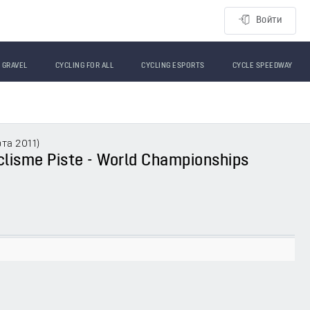
Войти
GRAVEL
CYCLING FOR ALL
CYCLING ESPORTS
CYCLE SPEEDWAY
рта 2011
)
clisme Piste - World Championships