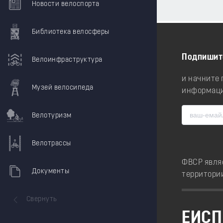
Новости велоспорта
Библиотека велосферы
Подпишит
Велоинфраструктура
и начните
Музей велосипеда
информаци
Велотуризм
Велотрассы
ФВСР явля
Документы
территори
Свернуть
ЕИСП