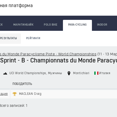
вная платформа
ЕК
МАУНТИНБАЙК
POLO BIKE
PARA-CYCLING
INDOOR
РЕЗУЛЬТАТЫ
РЕЙТИНГИ
 du Monde Paracyclisme Piste - World Championships
(
11 - 13 Ма
- Sprint - B - Championnats du Monde Paracy
UCI World Championships
, Мужчины
Montichiari
Италия
ПОБЕДИТЕЛЬ
кация
MACLEAN Craig
Всего записей: 1