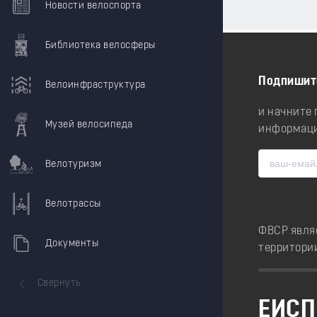
Новости велоспорта
Библиотека велосферы
Подпишит
Велоинфраструктура
и начните
Музей велосипеда
информаци
Велотуризм
Велотрассы
ФВСР явля
Документы
территори
Свернуть
ЕИСП