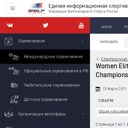
Единая информационная спорти
Федерация Велосипедного Спорта России
ШОССЕ
ТР
Соревнования
КАЛЕНДАРЬ
Международные соревнования
Championnats
Women Elit
Официальные соревнования в РФ
Champions
Любительские соревнования
13 Марта 2011
Детские соревнования
СОБЫТИЕ
Общая классифи
Организации велосферы
Страница 1 из 1. 