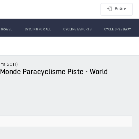
Войти
GRAVEL
CYCLING FOR ALL
CYCLING ESPORTS
CYCLE SPEEDWAY
рта 2011
)
u Monde Paracyclisme Piste - World