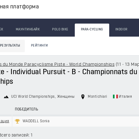
вная платформа
ЕК
МАУНТИНБАЙК
POLO BIKE
PARA-CYCLING
INDOOR
РЕЗУЛЬТАТЫ
РЕЙТИНГИ
 du Monde Paracyclisme Piste - World Championships
(
11 - 13 Ма
e - Individual Pursuit - B - Championnats d
hips
UCI World Championships
, Женщины
Montichiari
Италия
ПОБЕДИТЕЛЬ
кация
WADDELL Sonia
Всего записей: 1