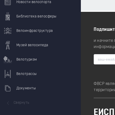
Новости велоспорта
Библиотека велосферы
Подпишит
Велоинфраструктура
и начните
Музей велосипеда
информаци
Велотуризм
Велотрассы
ФВСР явля
Документы
территори
Свернуть
ЕИСП