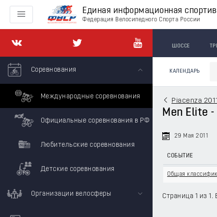
Единая информационная спорти
Федерация Велосипедного Спорта России
ШОССЕ
ТР
Соревнования
КАЛЕНДАРЬ
Международные соревнования
Piacenza 201
Men Elite -
Официальные соревнования в РФ
29 Мая 2011
Любительские соревнования
СОБЫТИЕ
Детские соревнования
Общая классифи
Организации велосферы
Страница 1 из 1. 