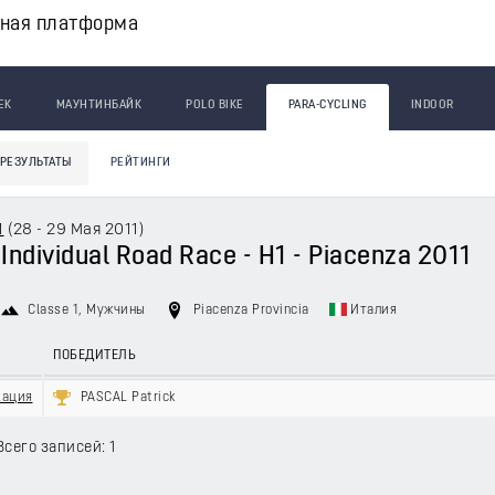
вная платформа
ЕК
МАУНТИНБАЙК
POLO BIKE
PARA-CYCLING
INDOOR
РЕЗУЛЬТАТЫ
РЕЙТИНГИ
1
(
28 - 29 Мая 2011
)
 Individual Road Race - H1 - Piacenza 2011
Classe 1
, Мужчины
Piacenza Provincia
Италия
ПОБЕДИТЕЛЬ
кация
PASCAL Patrick
Всего записей: 1