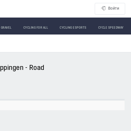
Войти
GRAVEL
CYCLING FOR ALL
CYCLING ESPORTS
CYCLE SPEEDWAY
ippingen - Road