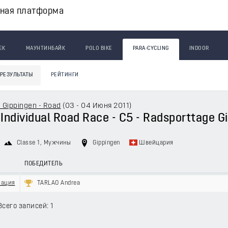
вная платформа
ЕК
МАУНТИНБАЙК
POLO BIKE
PARA-CYCLING
INDOOR
РЕЗУЛЬТАТЫ
РЕЙТИНГИ
 Gippingen - Road
(
03 - 04 Июня 2011
)
- Individual Road Race - C5 - Radsporttage G
Classe 1
, Мужчины
Gippingen
Швейцария
ПОБЕДИТЕЛЬ
кация
TARLAO Andrea
Всего записей: 1