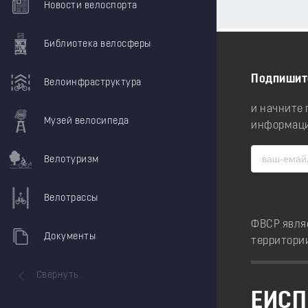
Новости велоспорта
Библиотека велосферы
Подпишит
Велоинфраструктура
и начните
Музей велосипеда
информаци
Велотуризм
Велотрассы
ФВСР явля
Документы
территори
Свернуть
ЕИСП