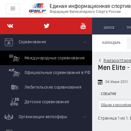
Единая информационная спорти
Федерация Велосипедного Спорта России
ШОССЕ
ТР
Соревнования
КАЛЕНДАРЬ
Международные соревнования
Radsporttage
Men Elite 
Официальные соревнования в РФ
04 Июня 2011
Любительские соревнования
СОБЫТИЕ
Детские соревнования
Общая классифи
Организации велосферы
Страница 1 из 1. 