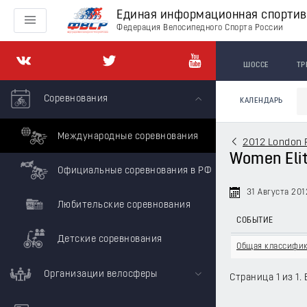
Единая информационная спорти
Федерация Велосипедного Спорта России
ШОССЕ
ТР
Соревнования
КАЛЕНДАРЬ
Международные соревнования
2012 London 
Women Elit
Официальные соревнования в РФ
31 Августа 201
Любительские соревнования
СОБЫТИЕ
Детские соревнования
Общая классифи
Организации велосферы
Страница 1 из 1. 