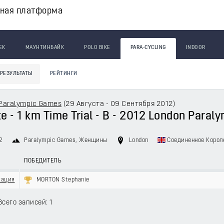
вная платформа
ЕК
МАУНТИНБАЙК
POLO BIKE
PARA-CYCLING
INDOOR
РЕЗУЛЬТАТЫ
РЕЙТИНГИ
Paralympic Games
(
29 Августа - 09 Сентября 2012
)
e - 1 km Time Trial - B - 2012 London Para
2
Paralympic Games
, Женщины
London
Соединенное Корол
ПОБЕДИТЕЛЬ
кация
MORTON Stephanie
Всего записей: 1