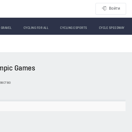
Войти
GRAVEL
CYCLING FOR ALL
CYCLING ESPORTS
CYCLE SPEEDWAY
lympic Games
евство