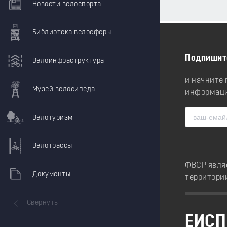
Новости велоспорта
Библиотека велосферы
Подпишит
Велоинфраструктура
и начните
Музей велосипеда
информаци
Велотуризм
Велотрассы
ФВСР явля
Документы
территори
Свернуть
ЕИСП