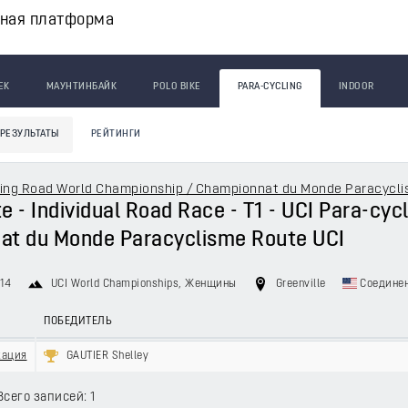
вная платформа
ЕК
МАУНТИНБАЙК
POLO BIKE
PARA-CYCLING
INDOOR
РЕЗУЛЬТАТЫ
РЕЙТИНГИ
ling Road World Championship / Championnat du Monde Paracycli
e - Individual Road Race - T1 - UCI Para-cy
at du Monde Paracyclisme Route UCI
14
UCI World Championships
, Женщины
Greenville
Соедине
ПОБЕДИТЕЛЬ
кация
GAUTIER Shelley
Всего записей: 1