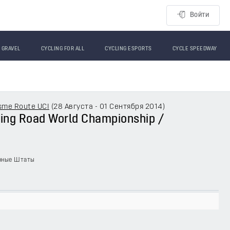
Войти
GRAVEL
CYCLING FOR ALL
CYCLING ESPORTS
CYCLE SPEEDWAY
sme Route UCI
(
28 Августа - 01 Сентября 2014
)
cling Road World Championship /
нные Штаты