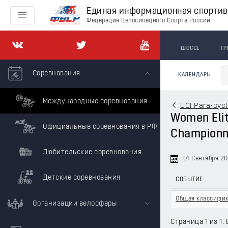
Единая информационная спорти
Федерация Велосипедного Спорта России
ШОССЕ
ТР
Соревнования
КАЛЕНДАРЬ
Международные соревнования
UCI Para-cyc
Women Elit
Официальные соревнования в РФ
Championn
Любительские соревнования
01 Сентября 20
Детские соревнования
СОБЫТИЕ
Общая классифи
Организации велосферы
Страница 1 из 1. 