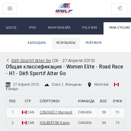
ШОССЕ
ТРЕК
МАУНТИНБАЙК
POLO BIKE
PARA-CYCLING
КАЛЕНДАРЬ
РЕЗУЛЬТАТЫ
РЕЙТИНГИ
Défi Sportif Alter Go
(
26 - 27 Апреля 2013
)
Общая классификация - Women Elite - Road Race
- H1 - Défi Sportif Alter Go
27 Апреля 2013
Class 1
, Женщины
Montréal
Канада
ПОЗ.
СТР.
СПОРТСМЕН
КОМАНДА
ВОЗ.
ОЧКИ
1
CAN
CONQUEST Margaret
CANADA
39
15
2
CAN
HOLBERTON Kasey
CANADA
34
13