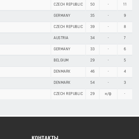
CZECH REPUBLIC
50
-
11
GERMANY
35
-
9
CZECH REPUBLIC
39
-
8
AUSTRIA
34
-
7
GERMANY
33
-
6
BELGIUM
29
-
5
DENMARK
46
-
4
DENMARK
54
-
3
CZECH REPUBLIC
29
н/ф
-
КОНТАКТЫ