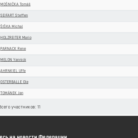
MOŠNIČKA Tomáš
SEIFART Steffen
ŠIŠKA Michal
HOLZREITER Mario
PARNACK Rene
MELON Yannick
AHRNKIEL Uffe
OSTERBALLE Ole
TOMÁNEK Jan
Всего участников: 11
есь на новости Федерации