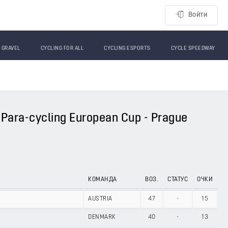
Войти
GRAVEL
CYCLING FOR ALL
CYCLING ESPORTS
CYCLE SPEEDWAY
Para-cycling European Cup - Prague
КОМАНДА
ВОЗ.
СТАТУС
ОЧКИ
AUSTRIA
47
-
15
DENMARK
40
-
13