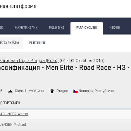
вная платформа
ЕК
МАУНТИНБАЙК
POLO BIKE
PARA-CYCLING
INDOOR
РЕЗУЛЬТАТЫ
РЕЙТИНГИ
European Cup - Prague (Road)
(
01 - 02 Октября 2016
)
сификация - Men Elite - Road Race - H3 - 
16
Class 1
, Мужчины
Prague
Чешская Республика
СПОРТСМЕН
ABLINGER Walter
JENSEN Michael