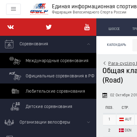
Единая информационная спорти
Федерация Велосипедного Спорта России
ШОССЕ
ТР
Соревнования
КАЛЕНДАРЬ
Международные соревнования
Para-cycling 
Общая клас
Официальные соревнования в РФ
(Road)
Любительские соревнования
02 Октября 20
Детские соревнования
ПОЗ.
СТР.
1
AUT
Организации велосферы
2
DEN