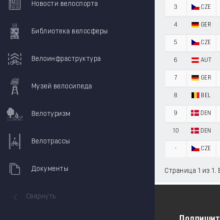
Новости велоспорта
3
CZE
4
GER
Библиотека велосферы
5
CZE
Велоинфраструктура
6
AUT
7
GER
Музей велосипеда
8
BEL
Велотуризм
9
DEN
10
DEN
Велотрассы
-
CZE
Документы
Страница 1 из 1. 
Свернуть
Подпишит