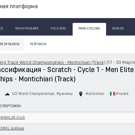
вная платформа
ЕК
МАУНТИНБАЙК
POLO BIKE
PARA-CYCLING
INDOOR
РЕЗУЛЬТАТЫ
РЕЙТИНГИ
ing Track World Championships - Montichiari (Track)
(
17 - 20 Март
сификация - Scratch - Cycle 1 - Men Elite 
ips - Montichiari (Track)
UCI World Championships
, Мужчины
Montichiari
Италия
СПОРТСМЕН
WINKLER Erich
ZIRKL Andreas