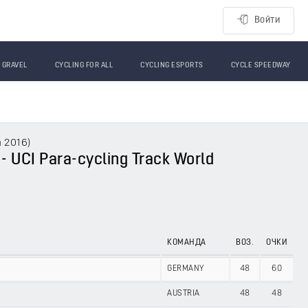
Войти
GRAVEL
CYCLING FOR ALL
CYCLING ESPORTS
CYCLE SPEEDWAY
а 2016
)
- UCI Para-cycling Track World
КОМАНДА
ВОЗ.
ОЧКИ
GERMANY
48
60
AUSTRIA
48
48