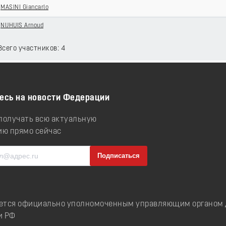
MASINI Giancarlo
NIJHUIS Arnoud
 Всего участников: 4
есь на новости Федерации
 получать всю актуальную
ю прямо сейчас
ется официально уполномоченным управляющим органом д
и РФ