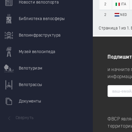
Новости велоспорта
2
ITA
2
NED
Библиотека велосферы
Страница 1 из 1.
Велоинфраструктура
Музей велосипеда
Подпишит
Велотуризм
и начните
информаци
Велотрассы
Документы
Свернуть
ФВСР явля
территори