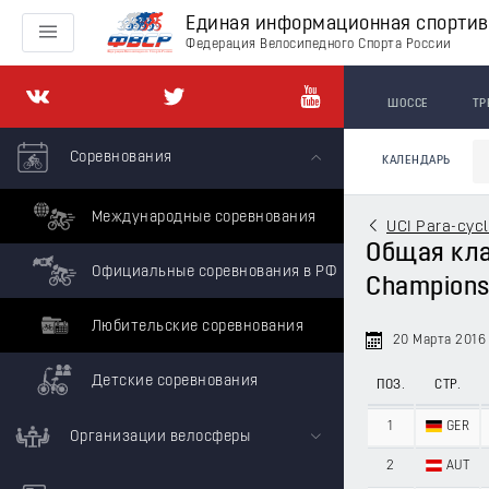
Единая информационная спорти
Федерация Велосипедного Спорта России
ШОССЕ
ТР
Соревнования
КАЛЕНДАРЬ
Международные соревнования
UCI Para-cycl
Общая клас
Официальные соревнования в РФ
Championsh
Любительские соревнования
20 Марта 2016
Детские соревнования
ПОЗ.
СТР.
1
GER
Организации велосферы
2
AUT