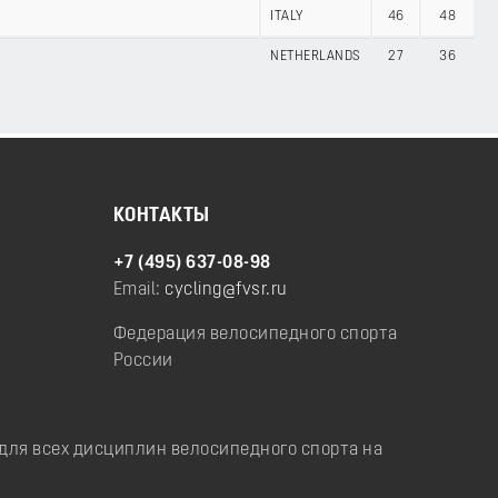
ITALY
46
48
NETHERLANDS
27
36
КОНТАКТЫ
+7 (495) 637-08-98
Email:
cycling@fvsr.ru
Федерация велосипедного спорта
России
ля всех дисциплин велосипедного спорта на