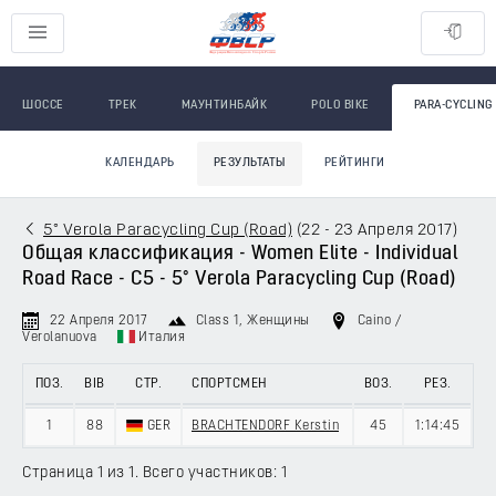
ШОССЕ
ТРЕК
МАУНТИНБАЙК
POLO BIKE
PARA-CYCLING
КАЛЕНДАРЬ
РЕЗУЛЬТАТЫ
РЕЙТИНГИ
5° Verola Paracycling Cup (Road)
(
22 - 23 Апреля 2017
)
Общая классификация - Women Elite - Individual
Road Race - C5 - 5° Verola Paracycling Cup (Road)
22 Апреля 2017
Class 1
, Женщины
Caino /
Verolanuova
Италия
ПОЗ.
BIB
СТР.
СПОРТСМЕН
ВОЗ.
РЕЗ.
1
88
GER
BRACHTENDORF Kerstin
45
1:14:45
Страница 1 из 1. Всего участников: 1