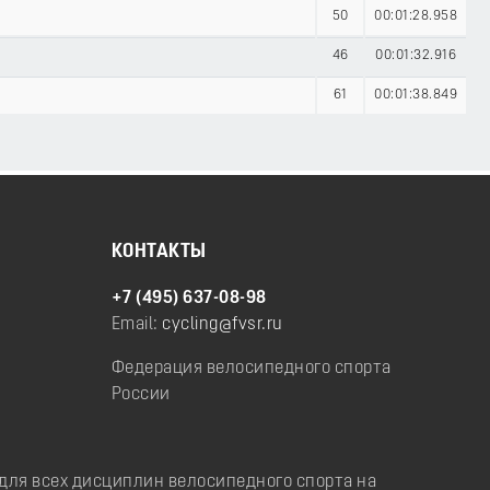
50
00:01:28.958
46
00:01:32.916
61
00:01:38.849
КОНТАКТЫ
+7 (495) 637-08-98
Email:
cycling@fvsr.ru
Федерация велосипедного спорта
России
ля всех дисциплин велосипедного спорта на