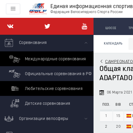
Единая информационная спорти
Федерация Велосипедного Спорта России
ШОССЕ
ТР
Соревнования
КАЛЕНДАРЬ
Международные соревнования
CAMPEONATO D
Общая кла
Официальные соревнования в РФ
ADAPTADO 
Любительские соревнования
06 Марта 2021
Детские соревнования
ПОЗ.
BIB
СТ
1
15
Организации велосферы
2
20