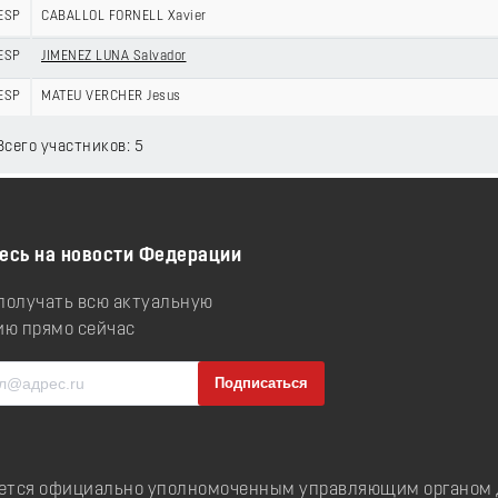
ESP
CABALLOL FORNELL Xavier
ESP
JIMENEZ LUNA Salvador
ESP
MATEU VERCHER Jesus
 Всего участников: 5
есь на новости Федерации
 получать всю актуальную
ю прямо сейчас
ется официально уполномоченным управляющим органом д