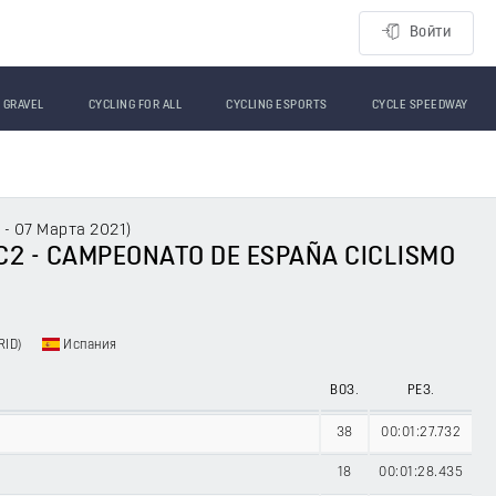
Войти
GRAVEL
CYCLING FOR ALL
CYCLING ESPORTS
CYCLE SPEEDWAY
 - 07 Марта 2021
)
 - C2 - CAMPEONATO DE ESPAÑA CICLISMO
RID)
Испания
ВОЗ.
РЕЗ.
38
00:01:27.732
18
00:01:28.435