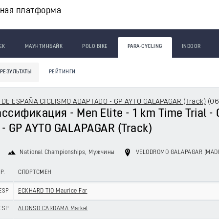
вная платформа
ЕК
МАУНТИНБАЙК
POLO BIKE
PARA-CYCLING
INDOOR
РЕЗУЛЬТАТЫ
РЕЙТИНГИ
E ESPAÑA CICLISMO ADAPTADO - GP AYTO GALAPAGAR (Track)
(
06
ссификация - Men Elite - 1 km Time Trial
- GP AYTO GALAPAGAR (Track)
National Championships
, Мужчины
VELODROMO GALAPAGAR (MAD
Р.
СПОРТСМЕН
ESP
ECKHARD TIO Maurice Far
ESP
ALONSO CARDAMA Markel