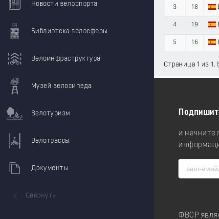
Новости велоспорта
3
18
4
19
Библиотека велосферы
5
16
Велоинфраструктура
Страница 1 из 1.
Музей велосипеда
Подпишит
Велотуризм
и начните
Велотрассы
информаци
Документы
Свернуть
ФВСР явля