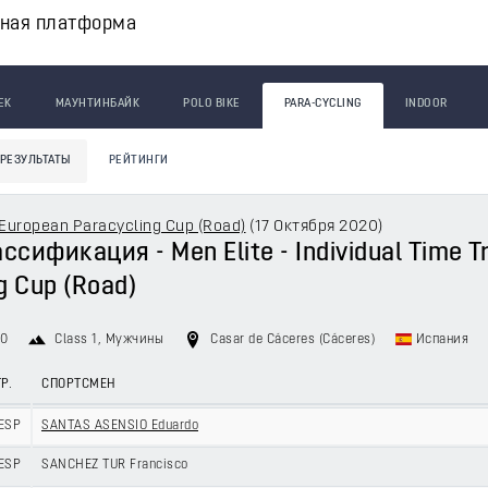
вная платформа
ЕК
МАУНТИНБАЙК
POLO BIKE
PARA-CYCLING
INDOOR
РЕЗУЛЬТАТЫ
РЕЙТИНГИ
European Paracycling Cup (Road)
(
17 Октября 2020
)
сификация - Men Elite - Individual Time Tr
g Cup (Road)
20
Class 1
, Мужчины
Casar de Cáceres (Cáceres)
Испания
Р.
СПОРТСМЕН
ESP
SANTAS ASENSIO Eduardo
ESP
SANCHEZ TUR Francisco