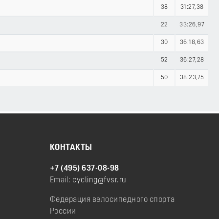
38
31:27,38
22
33:26,97
30
36:18,63
52
36:27,28
50
38:23,75
КОНТАКТЫ
+7 (495) 637-08-98
Email:
cycling@fvsr.ru
Федерация велосипедного спорта
России