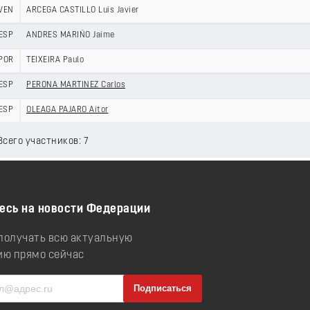
VEN
ARCEGA CASTILLO Luis Javier
ESP
ANDRES MARIÑO Jaime
POR
TEIXEIRA Paulo
ESP
PERONA MARTINEZ Carlos
ESP
OLEAGA PAJARO Aitor
 Всего участников: 7
есь на новости Федерации
 получать всю актуальную
ю прямо сейчас