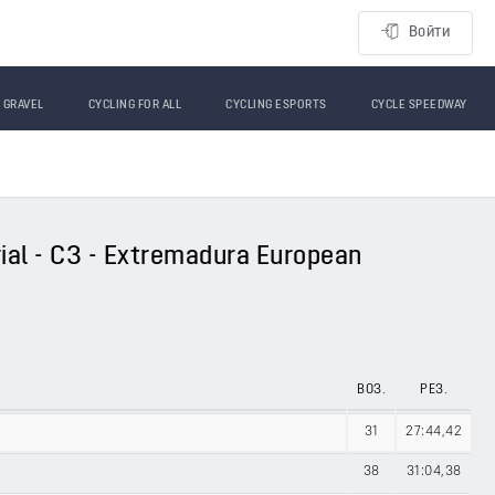
Войти
GRAVEL
CYCLING FOR ALL
CYCLING ESPORTS
CYCLE SPEEDWAY
ial - C3 - Extremadura European
ВОЗ.
РЕЗ.
31
27:44,42
38
31:04,38