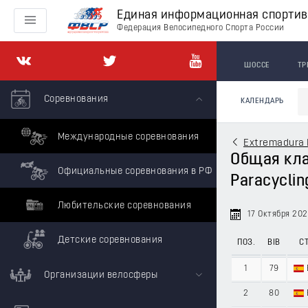
Единая информационная спорти
Федерация Велосипедного Спорта России
ШОССЕ
ТР
Соревнования
КАЛЕНДАРЬ
Международные соревнования
Extremadura 
Общая клас
Официальные соревнования в РФ
Paracyclin
Любительские соревнования
17 Октября 20
Детские соревнования
ПОЗ.
BIB
СТ
1
79
Организации велосферы
2
80