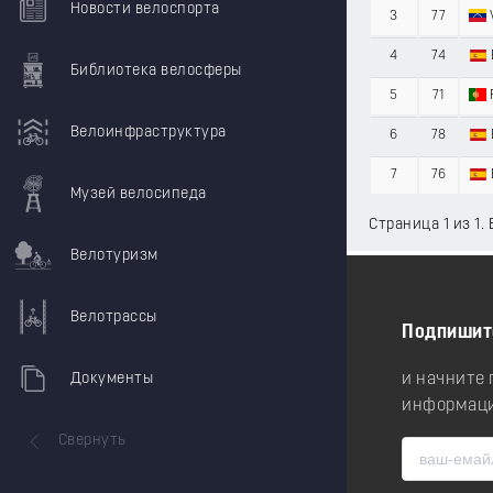
Новости велоспорта
3
77
4
74
Библиотека велосферы
5
71
Велоинфраструктура
6
78
7
76
Музей велосипеда
Страница 1 из 1.
Велотуризм
Велотрассы
Подпишит
Документы
и начните
информаци
Свернуть