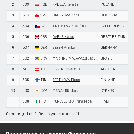
2
509
POL
KALUZA Renata
POLAND
3
510
SVK
OROSZOVA Anna
SLOVAKIA
4
504
CZE
ANTOŠOVÁ Kateřina
CZECH REPUBLIC
5
506
GBR
DARKE Karen
GREAT BRITAIN
6
507
GER
ZEYEN Annika
GERMANY
7
502
BRA
MARTINS MALAVAZZI Jady
BRAZIL
8
501
AUT
EGGER Elisabeth
AUSTRIA
9
505
FIN
TEREHOVA Elena
FINLAND
10
503
CYP
MANAKOU Maria
CYPRUS
-
508
ITA
PORCELLATO Francesca
ITALY
Страница 1 из 1. Всего участников: 11