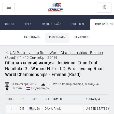
ШОССЕ
ТРЕК
МАУНТИНБАЙК
POLO BIKE
PARA-CYCLING
КАЛЕНДАРЬ
РЕЗУЛЬТАТЫ
РЕЙТИНГИ
UCI Para-cycling Road World Championships - Emmen
(Road)
(
11 - 15 Сентября 2019
)
Общая классификация - Individual Time Trial -
Handbike 3 - Women Elite - UCI Para-cycling Road
World Championships - Emmen (Road)
11 Сентября 2019
UCI World Championships
, Женщины
Emmen
Нидерланды
ПОЗ.
BIB
СТР.
СПОРТСМЕН
КОМАНДА
1
511
USA
DANA Alicia
UNITED STATES OF 