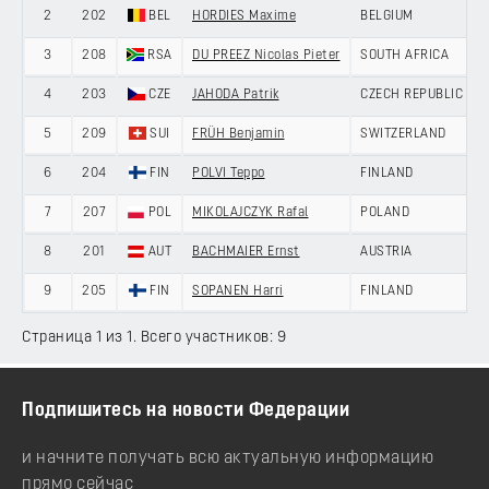
2
202
BEL
HORDIES Maxime
BELGIUM
3
208
RSA
DU PREEZ Nicolas Pieter
SOUTH AFRICA
4
203
CZE
JAHODA Patrik
CZECH REPUBLIC
5
209
SUI
FRÜH Benjamin
SWITZERLAND
6
204
FIN
POLVI Teppo
FINLAND
7
207
POL
MIKOLAJCZYK Rafal
POLAND
8
201
AUT
BACHMAIER Ernst
AUSTRIA
9
205
FIN
SOPANEN Harri
FINLAND
Страница 1 из 1. Всего участников: 9
Подпишитесь на новости Федерации
и начните получать всю актуальную информацию
прямо сейчас