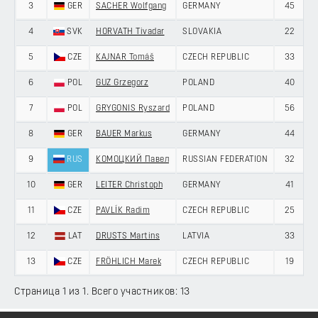
3
GER
SACHER Wolfgang
GERMANY
45
1
4
SVK
HORVATH Tivadar
SLOVAKIA
22
5
CZE
KAJNAR Tomáš
CZECH REPUBLIC
33
6
POL
GUZ Grzegorz
POLAND
40
7
POL
GRYGONIS Ryszard
POLAND
56
8
GER
BAUER Markus
GERMANY
44
9
RUS
КОМОЦКИЙ Павел
RUSSIAN FEDERATION
32
10
GER
LEITER Christoph
GERMANY
41
11
CZE
PAVLÍK Radim
CZECH REPUBLIC
25
12
LAT
DRUSTS Martins
LATVIA
33
13
CZE
FRÖHLICH Marek
CZECH REPUBLIC
19
Страница 1 из 1. Всего участников: 13