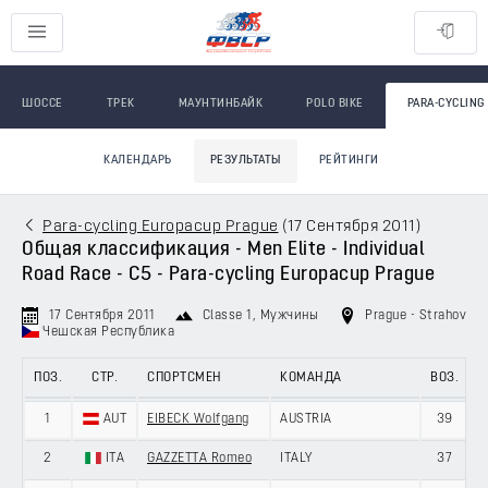
ШОССЕ
ТРЕК
МАУНТИНБАЙК
POLO BIKE
PARA-CYCLING
КАЛЕНДАРЬ
РЕЗУЛЬТАТЫ
РЕЙТИНГИ
Para-cycling Europacup Prague
(
17 Сентября 2011
)
Общая классификация - Men Elite - Individual
Road Race - C5 - Para-cycling Europacup Prague
17 Сентября 2011
Classe 1
, Мужчины
Prague - Strahov
Чешская Республика
ПОЗ.
СТР.
СПОРТСМЕН
КОМАНДА
ВОЗ.
1
AUT
EIBECK Wolfgang
AUSTRIA
39
1
2
ITA
GAZZETTA Romeo
ITALY
37
1