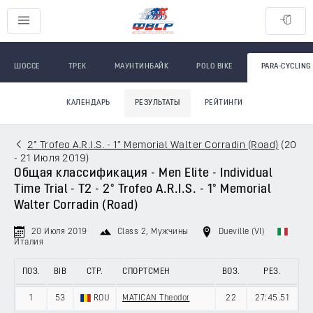
ШОССЕ
ТРЕК
МАУНТИНБАЙК
POLO BIKE
PARA-CYCLING
КАЛЕНДАРЬ
РЕЗУЛЬТАТЫ
РЕЙТИНГИ
2° Trofeo A.R.I.S. - 1° Memorial Walter Corradin (Road)
(
20
- 21 Июля 2019
)
Общая классификация - Men Elite - Individual
Time Trial - T2 - 2° Trofeo A.R.I.S. - 1° Memorial
Walter Corradin (Road)
20 Июля 2019
Class 2
, Мужчины
Dueville (VI)
Италия
ПОЗ.
BIB
СТР.
СПОРТСМЕН
ВОЗ.
РЕЗ.
1
53
ROU
MATICAN Theodor
22
27:45.51