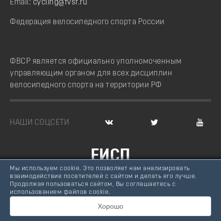
Email:
cycling@fvsr.ru
Федерация велосипедного спорта России
ФВСР является официально уполномоченным
управляющим органом для всех дисциплин
велосипедного спорта на территории РФ
НАШИ СОЦСЕТИ
ЕИСП
Мы используем cookie. Это позволяет нам анализировать
ВЕЛОСПОРТ РОССИИ
взаимодействие посетителей с сайтом и делать его лучше.
Продолжая пользоваться сайтом, Вы соглашаетесь с
© Федерация велосипедного спорта России, 2007 -
использованием файлов cookie.
2026
Хорошо