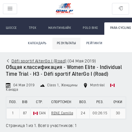
ШОССЕ
ТРЕК
МАУНТИНБАЙК
POLO BIKE
PARA-CYCLING
КАЛЕНДАРЬ
РЕЗУЛЬТАТЫ
РЕЙТИНГИ
Défi sportif AlterGo I (Road)
(
04 Мая 2019
)
Общая классификация - Women Elite - Individual
Time Trial - H3 - Défi sportif AlterGo I (Road)
04 Мая 2019
Class 1
, Женщины
Montréal
Канада
ПОЗ.
BIB
СТР.
СПОРТСМЕН
ВОЗ.
РЕЗ.
ОЧКИ
1
87
CAN
RENE Camille
24
00:26:15
30
Страница 1 из 1. Всего участников: 1