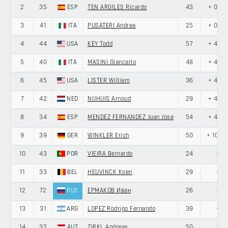
2
35
ESP
TEN ARGILES Ricardo
43
+ 0:00
3
41
ITA
PUSATERI Andrea
25
+ 0:03
4
44
USA
KEY Todd
57
+ 4:29
5
40
ITA
MASINI Giancarlo
48
+ 4:29
6
45
USA
LISTER William
36
+ 4:29
7
42
NED
NIJHUIS Arnoud
29
+ 4:29
8
34
ESP
MENDEZ FERNANDEZ Juan Jose
54
+ 4:29
9
39
GER
WINKLER Erich
50
+ 10:2
10
43
POR
VIEIRA Bernardo
24
-
11
33
BEL
HEUVINCK Koen
29
-
12
72
RUS
ЕРМАКОВ Иван
26
-
13
31
ARG
LOPEZ Rodrigo Fernando
39
-
14
32
AUT
ZIRKL Andreas
50
-