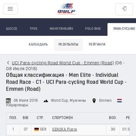
ШОССЕ
ТРЕК
МАУНТИНБАЙК
POLO BIKE
PARA-CYCLING
КАЛЕНДАРЬ
РЕЗУЛЬТАТЫ
РЕЙТИНГИ
UCI Para-cycling Road World Cup - Emmen (Road)
(
06 -
08 Июля 2018
)
Общая классификация - Men Elite - Individual
Road Race - C1 - UCI Para-cycling Road World Cup -
Emmen (Road)
06 Июля 2018
World Cup
, Мужчины
Emmen
Нидерланды
ПОЗ.
BIB
СТР.
СПОРТСМЕН
ВОЗ.
РЕЗ.
1
37
GER
SENSKA Pierre
30
01:35:1