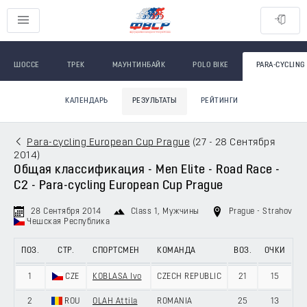
ШОССЕ
ТРЕК
МАУНТИНБАЙК
POLO BIKE
PARA-CYCLING
КАЛЕНДАРЬ
РЕЗУЛЬТАТЫ
РЕЙТИНГИ
Para-cycling European Cup Prague
(
27 - 28 Сентября
2014
)
Общая классификация - Men Elite - Road Race -
C2 - Para-cycling European Cup Prague
28 Сентября 2014
Class 1
, Мужчины
Prague - Strahov
Чешская Республика
ПОЗ.
СТР.
СПОРТСМЕН
КОМАНДА
ВОЗ.
ОЧКИ
1
CZE
KOBLASA Ivo
CZECH REPUBLIC
21
15
2
ROU
OLAH Attila
ROMANIA
25
13