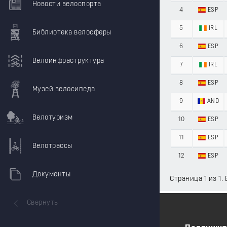
Новости велоспорта
4
ESP
5
IRL
Библиотека велосферы
6
ESP
Велоинфраструктура
7
IRL
8
ESP
Музей велосипеда
9
AND
Велотуризм
10
ESP
11
ESP
Велотрассы
12
ESP
Документы
Страница 1 из 1.
Свернуть