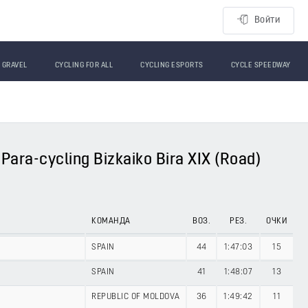
Войти
GRAVEL
CYCLING FOR ALL
CYCLING ESPORTS
CYCLE SPEEDWAY
ara-cycling Bizkaiko Bira XIX (Road)
КОМАНДА
ВОЗ.
РЕЗ.
ОЧКИ
SPAIN
44
1:47:03
15
SPAIN
41
1:48:07
13
REPUBLIC OF MOLDOVA
36
1:49:42
11