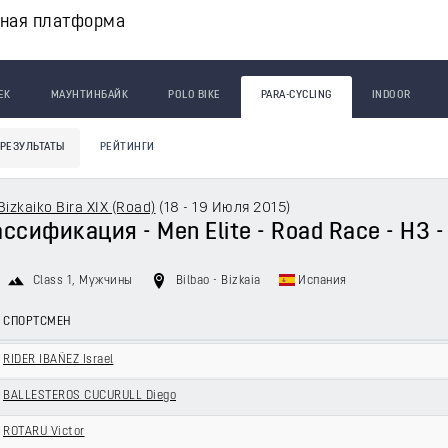
вная платформа
ЕК
МАУНТИНБАЙК
POLO BIKE
PARA-CYCLING
INDOOR
РЕЗУЛЬТАТЫ
РЕЙТИНГИ
Bizkaiko Bira XIX (Road)
(
18 - 19 Июля 2015
)
сификация - Men Elite - Road Race - H3 - P
Class 1
, Мужчины
Bilbao - Bizkaia
Испания
СПОРТСМЕН
RIDER IBAÑEZ Israel
BALLESTEROS CUCURULL Diego
ROTARU Victor