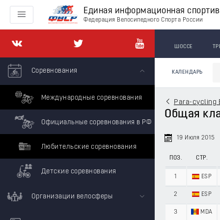
Единая информационная спорти
Федерация Велосипедного Спорта России
ШОССЕ
ТР
Соревнования
КАЛЕНДАРЬ
Международные соревнования
Para-cycling 
Общая клас
Официальные соревнования в РФ
19 Июля 2015
Любительские соревнования
ПОЗ.
СТР.
Детские соревнования
1
ESP
2
ESP
Организации велосферы
3
MDA