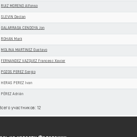
RUIZ MORENO Alfonso
SLEVIN Declan
GALARRAGA CENDOYA Jon
ROHAN Mark
MOLINA MARTINEZ Gustavo
FERNANDEZ VAZQUEZ Francesc Xavier
POZOS PEREZ Sergio
HERAS PEREZ Ivan
PÉREZ Adrián
 Всего участников: 12