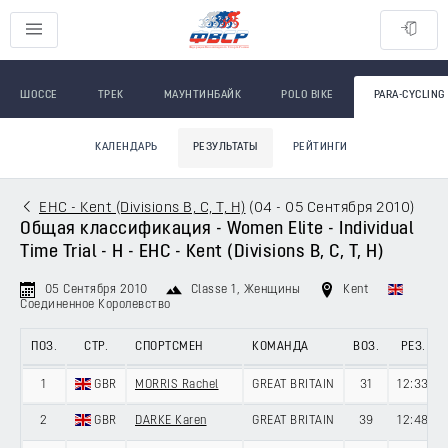
ШОССЕ
ТРЕК
МАУНТИНБАЙК
POLO BIKE
PARA-CYCLING
КАЛЕНДАРЬ
РЕЗУЛЬТАТЫ
РЕЙТИНГИ
EHC - Kent (Divisions B, C, T, H)
(
04 - 05 Сентября 2010
)
Общая классификация - Women Elite - Individual
Time Trial - H - EHC - Kent (Divisions B, C, T, H)
05 Сентября 2010
Classe 1
, Женщины
Kent
Соединенное Королевство
ПОЗ.
СТР.
СПОРТСМЕН
КОМАНДА
ВОЗ.
РЕЗ.
1
GBR
MORRIS Rachel
GREAT BRITAIN
31
12:33
2
GBR
DARKE Karen
GREAT BRITAIN
39
12:48