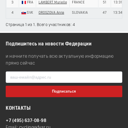
3
FRA
LAMBERT Murielle
FRANCE
51
13:31
4
SVK
OROSZOVA Anna
SLOVAKIA
47
13:34
Страница 1 из 1. Всего участников: 4
Подпишитесь на новости Федерации
и начните получать всю актуальную информацию
прямо сейчас
КОНТАКТЫ
+7 (495) 637-08-98
Email:
cycling@fvsr.ru