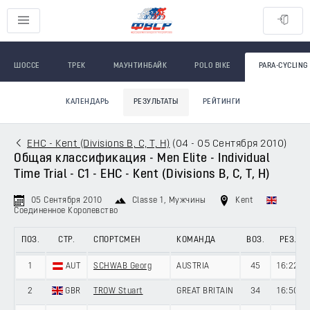
ШОССЕ
ТРЕК
МАУНТИНБАЙК
POLO BIKE
PARA-CYCLING
КАЛЕНДАРЬ
РЕЗУЛЬТАТЫ
РЕЙТИНГИ
EHC - Kent (Divisions B, C, T, H)
(
04 - 05 Сентября 2010
)
Общая классификация - Men Elite - Individual
Time Trial - C1 - EHC - Kent (Divisions B, C, T, H)
05 Сентября 2010
Classe 1
, Мужчины
Kent
Соединенное Королевство
ПОЗ.
СТР.
СПОРТСМЕН
КОМАНДА
ВОЗ.
РЕЗ.
1
AUT
SCHWAB Georg
AUSTRIA
45
16:22
2
GBR
TROW Stuart
GREAT BRITAIN
34
16:50