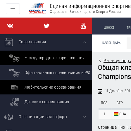
Единая информационная спорти
Федерация Велосипедного Спорта России
ШОССЕ
ТР
Соревнования
КАЛЕНДАРЬ
Международные соревнования
Para-cycling
Общая клас
Официальные соревнования в РФ
Champions
Любительские соревнования
11 Декабря 201
Детские соревнования
ПОЗ.
СТР.
1
GHA
Организации велосферы
Страница 1 из 1. 