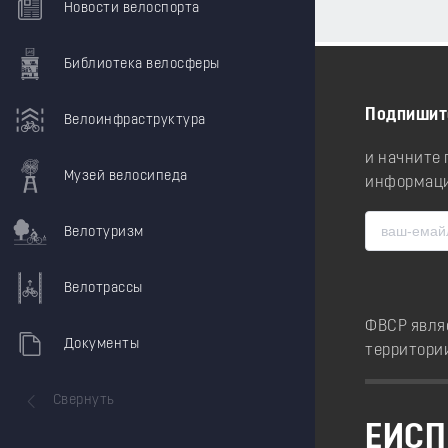
Новости велоспорта
Библиотека велосферы
Подпишит
Велоинфраструктура
и начните
Музей велосипеда
информаци
Велотуризм
Велотрассы
ФВСР явля
Документы
территори
Свернуть
ЕИСП