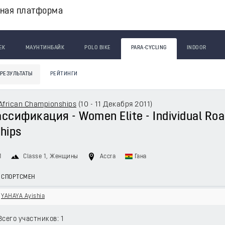
вная платформа
ЕК
МАУНТИНБАЙК
POLO BIKE
PARA-CYCLING
INDOOR
РЕЗУЛЬТАТЫ
РЕЙТИНГИ
 African Championships
(
10 - 11 Декабря 2011
)
сификация - Women Elite - Individual Road
hips
1
Classe 1
, Женщины
Accra
Гана
СПОРТСМЕН
YAHAYA Ayishia
Всего участников: 1