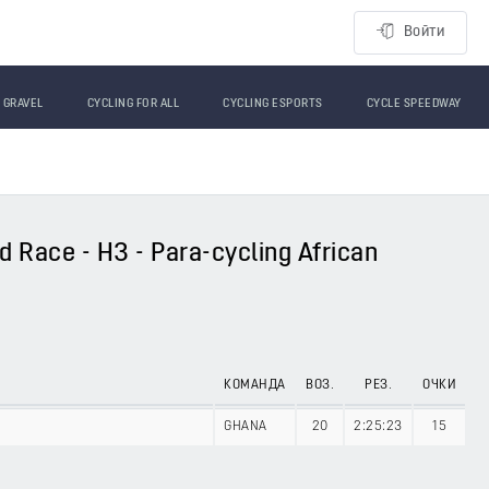
Войти
GRAVEL
CYCLING FOR ALL
CYCLING ESPORTS
CYCLE SPEEDWAY
 Race - H3 - Para-cycling African
КОМАНДА
ВОЗ.
РЕЗ.
ОЧКИ
GHANA
20
2:25:23
15