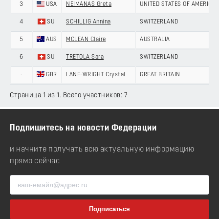
3
USA
NEIMANAS Greta
UNITED STATES OF AMERICA
4
SUI
SCHILLIG Annina
SWITZERLAND
5
AUS
MCLEAN Claire
AUSTRALIA
6
SUI
TRETOLA Sara
SWITZERLAND
-
GBR
LANE-WRIGHT Crystal
GREAT BRITAIN
Страница 1 из 1. Всего участников: 7
Подпишитесь на новости Федерации
и начните получать всю актуальную информацию
прямо сейчас