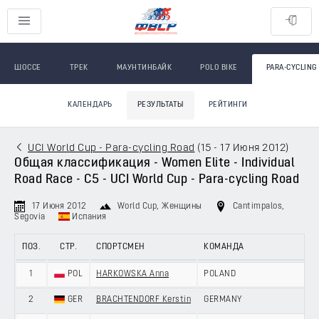
ШОССЕ
ТРЕК
МАУНТИНБАЙК
POLO BIKE
PARA-CYCLING
КАЛЕНДАРЬ
РЕЗУЛЬТАТЫ
РЕЙТИНГИ
UCI World Cup - Para-cycling Road
(
15 - 17 Июня 2012
)
Общая классификация - Women Elite - Individual
Road Race - C5 - UCI World Cup - Para-cycling Road
17 Июня 2012
World Cup
, Женщины
Cantimpalos,
Segovia
Испания
ПОЗ.
СТР.
СПОРТСМЕН
КОМАНДА
1
POL
HARKOWSKA Anna
POLAND
2
GER
BRACHTENDORF Kerstin
GERMANY