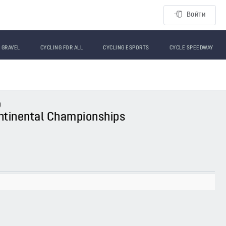
Войти
GRAVEL
CYCLING FOR ALL
CYCLING ESPORTS
CYCLE SPEEDWAY
)
ontinental Championships