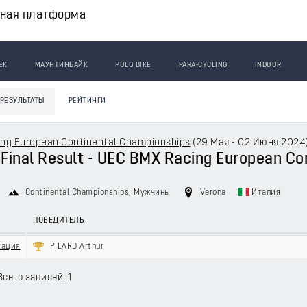
вная платформа
ЕК
МАУНТИНБАЙК
POLO BIKE
PARA-CYCLING
INDOOR
РЕЗУЛЬТАТЫ
РЕЙТИНГИ
ng European Continental Championships
(
29 Мая - 02 Июня 2024
- Final Result - UEC BMX Racing European C
Continental Championships
, Мужчины
Verona
Италия
ПОБЕДИТЕЛЬ
кация
PILARD Arthur
Всего записей: 1