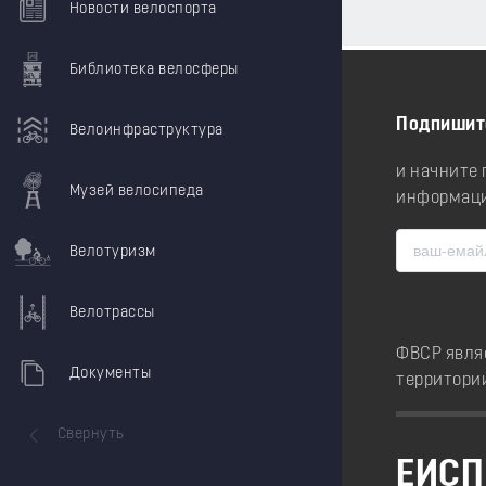
Новости велоспорта
Библиотека велосферы
Подпишит
Велоинфраструктура
и начните
Музей велосипеда
информаци
Велотуризм
Велотрассы
ФВСР явля
Документы
территори
Свернуть
ЕИСП