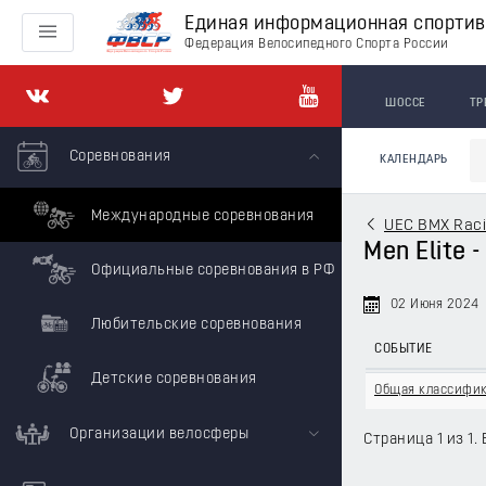
Единая информационная спорти
Федерация Велосипедного Спорта России
ШОССЕ
ТР
Соревнования
КАЛЕНДАРЬ
Международные соревнования
UEC BMX Raci
Men Elite 
Официальные соревнования в РФ
02 Июня 2024
Любительские соревнования
СОБЫТИЕ
Детские соревнования
Общая классифи
Организации велосферы
Страница 1 из 1. 