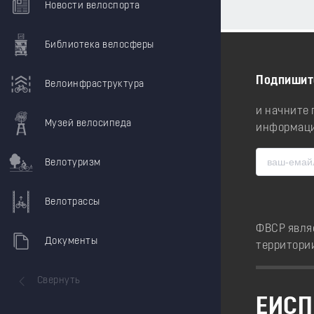
Новости велоспорта
Библиотека велосферы
Подпишит
Велоинфраструктура
и начните
Музей велосипеда
информаци
Велотуризм
Велотрассы
ФВСР явля
Документы
территори
Свернуть
ЕИСП