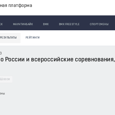
вная платформа
ЕК
МАУНТИНБАЙК
BMX
BMX FREESTYLE
СПОРТСМЕНЫ
РЕЗУЛЬТАТЫ
РЕЙТИНГИ
3
 России и всероссийские соревнования, 0
Шоссе
ены