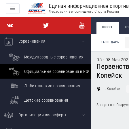
Единая информационная спорти
Федерация Велосипедного Спорта России
ШОССЕ
ТР
Соревнования
КАЛЕНДАРЬ
Международные соревнования
05 - 08 Мая 202
Первенство
Официальные соревнования в РФ
Копейск
Любительские соревнования
г. Копейск
Детские соревнования
Заезды не обнаруж
Организации велосферы