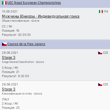
UEC Road European Championships
10.09.2021
ITA
Мужчины Юниоры - Индивидуальная гонка
Общая классификация - Шоссе
CC
/
MJ
16
02:35:55
Course de la Paix Juniors
28.08.2021
CZE
Stage 3
Stage General Classification - Шоссе
2.Ncup
/
MJ
21
6:32:03
28.08.2021
CZE
Stage 3
Классификация по этапу - Шоссе
ITALY
2.Ncup
/
MJ
25