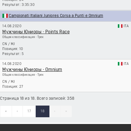
24
3:35:30
Campionati Italiani Juniores Corsa a Punti e Omnium
14.08.2020
ITA
Мужчины Юниоры - Points Race
Общая классификация - Трек
CN
/
MJ
10
5
14.08.2020
ITA
Мужчины Юниоры - Omnium
Общая классификация - Трек
CN
/
MJ
27
Страница 18 из 18. Всего записей: 358
«
‹
17
18
›
»