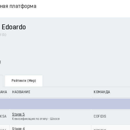
вная платформа
 Edoardo
rdo
1
Рейтинги (Мир)
РАНА
НАЗВАНИЕ
КОМАНДА
Stage 5
KSA
COFIDIS
Классификация по этапу - Шоссе
Stage 4