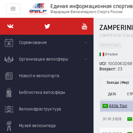
Единая информационная спорти
Федерация Велосипедного Спорта России
ZAMPERINI
ZAMPERINI Edoa
Соревнования
ВЕЛОГОНЩИК
Италия
Организации велосферы
UCI:
1003063268
Возраст:
23
Новости велоспорта
Заезды (Мир)
Библиотека велосферы
ДАТА
СТ
AlUla Tour
Велоинфраструктура
31.01.2026
Музей велосипеда