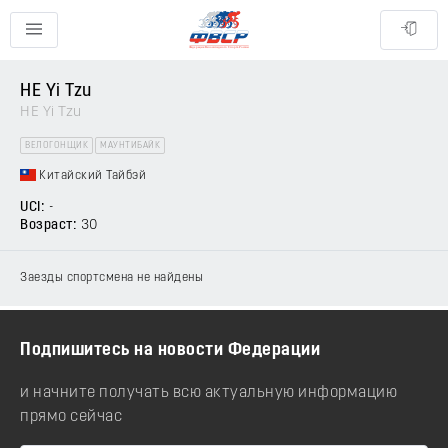
HE Yi Tzu
HE Yi Tzu
ВЕЛОГОНЩИК
МАУНТИБАЙК
Китайский Тайбэй
UCI:
-
Возраст:
30
Заезды спортсмена не найдены
Подпишитесь на новости Федерации
и начните получать всю актуальную информацию
прямо сейчас