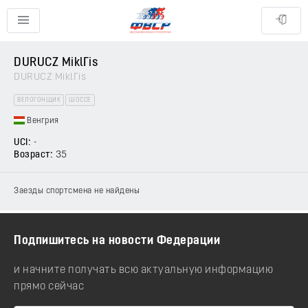
DURUCZ MiklГіs
DURUCZ MiklГіs
ВЕЛОГОНЩИК
ШОССЕ
Венгрия
UCI:
-
Возраст:
35
Заезды спортсмена не найдены
Подпишитесь на новости Федерации
и начните получать всю актуальную информацию
прямо сейчас