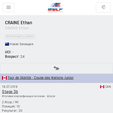
CRAINE Ethan
CRAINE Ethan
ВЕЛОГОНЩИК
ШОССЕ
Новая Зеландия
UCI:
-
Возраст:
24
Tour de l'Abitibi - Coupe des Nations Junior
18.07.2019
CAN
Stage 3b
Итоговая классификация по очкам - Шоссе
2.Ncup
/
MJ
10
20