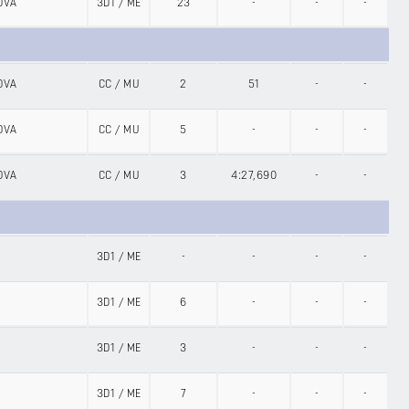
OVA
3D1
/
ME
23
-
-
-
OVA
CC
/
MU
2
51
-
-
OVA
CC
/
MU
5
-
-
-
OVA
CC
/
MU
3
4:27,690
-
-
3D1
/
ME
-
-
-
-
3D1
/
ME
6
-
-
-
3D1
/
ME
3
-
-
-
3D1
/
ME
7
-
-
-