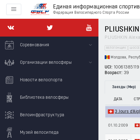
Единая информационная спорти
Федерация Велосипедного Спорта России
PLIUSHKIN
PLIUSHKIN Alex
Соревнования
ВЕЛОГОНЩИК
ШОССЕ
Молдова, Респу
Организации велосферы
UCI:
10061385119
Возраст:
39
Новости велоспорта
Заезды (Мир)
Библиотека велосферы
ДАТА
СТ
3 Jours d'Aig
Велоинфраструктура
01.10.2009
Музей велосипеда