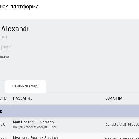
вная платформа
 Alexandr
andr
ТРЕК
блика
Рейтинги (Мир)
РАНА
НАЗВАНИЕ
КОМАНДА
le
Men Under 23 - Scratch
SUI
REPUBLIC OF MOLD
Общая классификация - Трек
Мужчины Элита - Scratch