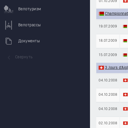
01.10.2009
Велотуризм
Championnat
Велотрассы
19.07.2009
18.07.2009
Документы
15.07.2009
Свернуть
3 Jours d'Aig
04.10.2008
04.10.2008
04.10.2008
02.10.2008