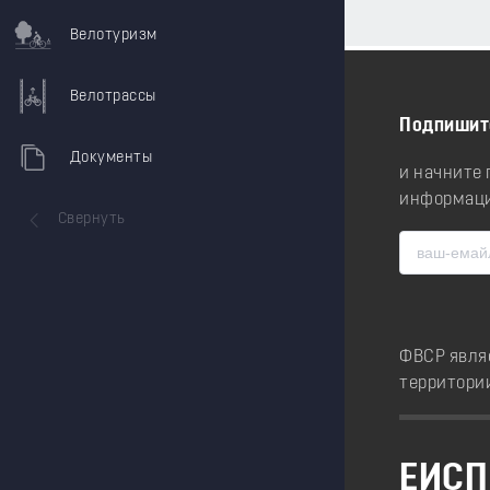
Велотуризм
Велотрассы
Подпишит
Документы
и начните
информаци
Свернуть
ФВСР явля
территори
ЕИСП