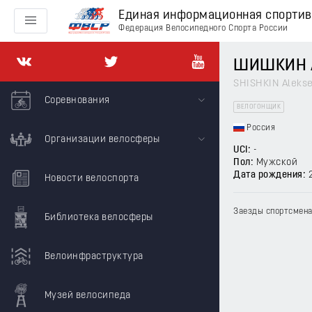
Единая информационная спорти
Федерация Велосипедного Спорта России
ШИШКИН А
SHISHKIN Alekse
Соревнования
ВЕЛОГОНЩИК
Россия
Организации велосферы
UCI:
-
Пол:
Мужской
Дата рождения:
Новости велоспорта
Заезды спортсмена
Библиотека велосферы
Велоинфраструктура
Музей велосипеда